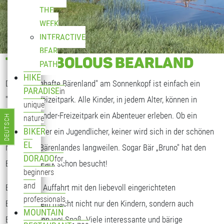
THE
WEEK
INTERACTIVE
BEAR
THE FABOLOUS BEARLAND
PATH
HIKE
Das "Sagenhafte Bärenland" am Sonnenkopf ist einfach ein
PARADISE
in
"bäriger" Freizeitpark. Alle Kinder, in jedem Alter, können in
unique
unserem Kinder-Freizeitpark ein Abenteuer erleben. Ob ein
DEUTSCH
nature
Select your language
BIKER
Kleinkind oder ein Jugendlicher, keiner wird sich in der schönen
EL
Natur des Bärenlandes langweilen. Sogar Bär „Bruno" hat den
DORADO
for
Bärenland Park schon besucht!
beginners
and
Bereits die Auffahrt mit den liebevoll eingerichteten
professionals
Bärengondeln macht nicht nur den Kindern, sondern auch
MOUNTAIN
Erwachsenen viel Spaß. Viele interessante und bärige