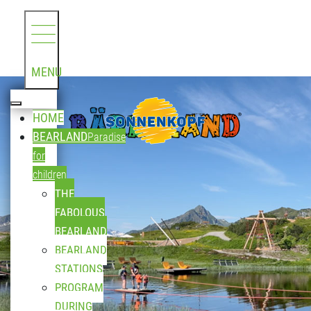
MENU
HOME
BEARLAND
Paradise
for
children
THE
FABOLOUS
BEARLAND
BEARLAND
STATIONS
PROGRAM
DURING