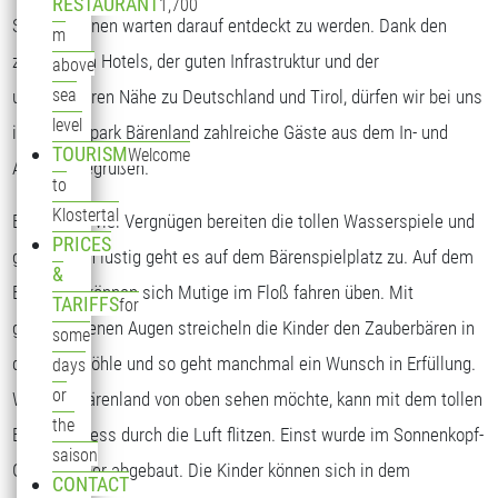
RESTAURANT
1,700
Spielstationen warten darauf entdeckt zu werden. Dank den
m
zahlreichen Hotels, der guten Infrastruktur und der
above
sea
unmittelbaren Nähe zu Deutschland und Tirol, dürfen wir bei uns
level
im Freizeitpark Bärenland zahlreiche Gäste aus dem In- und
TOURISM
Welcome
Ausland begrüßen.
to
Klostertal
Besonders viel Vergnügen bereiten die tollen Wasserspiele und
PRICES
ganz schön lustig geht es auf dem Bärenspielplatz zu. Auf dem
&
Bärensee können sich Mutige im Floß fahren üben. Mit
TARIFFS
for
geschlossenen Augen streicheln die Kinder den Zauberbären in
some
der Bärenhöhle und so geht manchmal ein Wunsch in Erfüllung.
days
or
Wer das Bärenland von oben sehen möchte, kann mit dem tollen
the
Bären-Express durch die Luft flitzen. Einst wurde im Sonnenkopf-
saison
Gebiet Silber abgebaut. Die Kinder können sich in dem
CONTACT