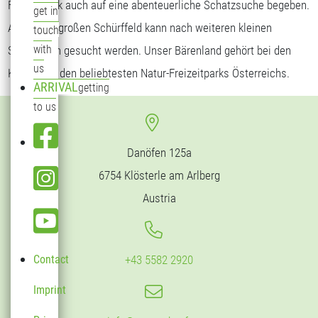
Freizeitpark auch auf eine abenteuerliche Schatzsuche begeben.
get in
Auf einem großen Schürffeld kann nach weiteren kleinen
touch
with
Silberbären gesucht werden. Unser Bärenland gehört bei den
us
Kindern zu den beliebtesten Natur-Freizeitparks Österreichs.
ARRIVAL
getting
to us
Danöfen 125a
6754 Klösterle am Arlberg
Austria
Contact
+43 5582 2920
Imprint