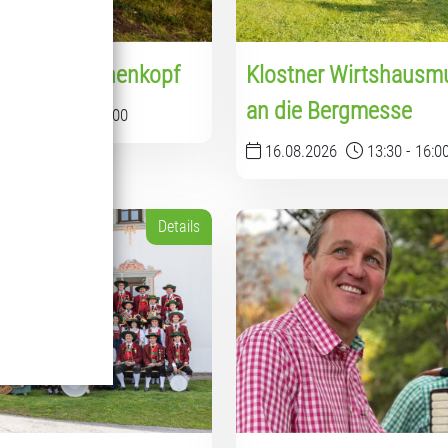
sse am Sonnenkopf
Klostner Wirtshausmu
an die Bergmesse
026
12:00
-
13:00
16.08.2026
13:30
-
16:0
Details