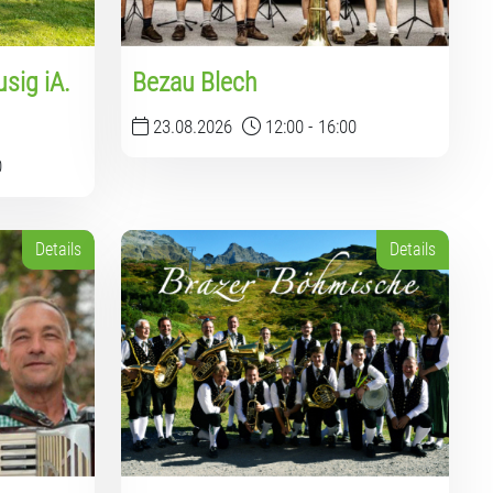
sig iA.
Bezau Blech
23.08.2026
12:00
-
16:00
0
Details
Details