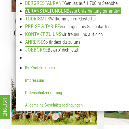
BERGRESTAURANT
Genuss auf 1.700 m Seehöhe
VERANSTALTUNGEN
Beste Unterhaltung garantiert
TOURISMUS
Willkommen im Klostertal
Wolkenbruch
Bergme
PREISE & TARIFE
von Tages- bis Saisonkarten
09.08.2026
12:00
-
16:00
16.08.2
KONTAKT ZU UNS
wir freuen uns auf dich
ANREISE
So findest du zu uns
JOBBÖRSE
Bewirb' dich jetzt!
Details
Ihr Kontakt zu uns
Impressum
Datenschutzerklärung
ENGLISH
Allgemeine Geschäftsbedingungen
Sprache auswählen