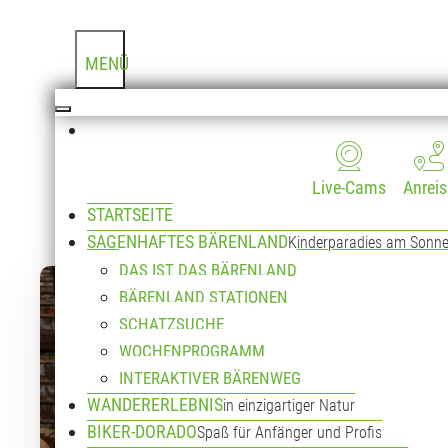
MENÜ
Live-Cams
Anreis
Am So
STARTSEITE
SAGENHAFTES BÄRENLAND
Kinderparadies am Sonn
DAS IST DAS BÄRENLAND
Details
BÄRENLAND STATIONEN
SCHATZSUCHE
WOCHENPROGRAMM
INTERAKTIVER BÄRENWEG
WANDERERLEBNIS
in einzigartiger Natur
BIKER-DORADO
Spaß für Anfänger und Profis