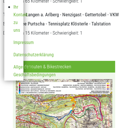
Distanz: ca 65 Kilometer - Schwierigkeit: 1
Ihr
Talstation - Langen a. Arlberg - Nenzigast - Gettertobel - VKW
Kontakt
zu
Speichersee Purtscha - Tennisplatz Klösterle - Talstation
uns
Distanz: ca 15 Kilometer - Schwierigkeit: 1
Impressum
Datenschutzerklärung
Wanderrouten & Bikestrecken
Allgemeine
Geschäftsbedingungen