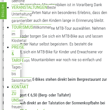
Seehöhe
Alpen Routen erreichen. Mountainbiken ist in Vorarlberg Dank
ENGLISH
VERANSTALTUNGEN
Beste
Sprache auswählen
der oft fast unberührten Natur ein besonderes Erlebnis, dass den
Unterhaltung
Erwachsenen aber auch den Kindern lange in Erinnerung bleibt.
garantiert
TOURISMUS
Willkommen
Sie brauchen sich nur mehr eine MTB-Tour auswählen. Nehmen
im
Sie ihr Bike oder borgen Sie sich ein MTB-Bike aus und lassen
Klostertal
Sie sich von der Natur selbst begeistern. Es besteht die
PREISE
Möglichkeit, sich ein MTB-Bike für Kinder und Erwachsene vor
&
Ort auszuborgen. Mountainbiken war noch nie so einfach und
TARIFE
von
Tages-
spannend.
bis
Ladestationen für E-Bikes stehen direkt beim Bergrestaurant zur
Saisonkarten
KONTAKT
Verfügung.
ZU
Bike-Transport € 6,50 (Berg- oder Talfahrt)
UNS
wir
Fahrradverleih direkt an der Talstation der Sonnenkopfbahn bei
freuen