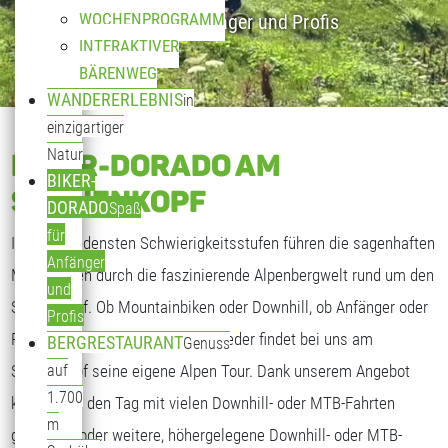
WOCHENPROGRAMM
Spaß für Anfänger und Profis
INTERAKTIVER
BÄRENWEG
WANDERERLEBNIS
in
einzigartiger
Natur
BIKER-DORADO AM
BIKER-
SONNENKOPF
DORADO
Spaß
für
In verschiedensten Schwierigkeitsstufen führen die sagenhaften
Anfänger
MTB-Routen durch die faszinierende Alpenbergwelt rund um den
und
Sonnenkopf. Ob Mountainbiken oder Downhill, ob Anfänger oder
Profis
Profis, Kinder oder Erwachsene, jeder findet bei uns am
BERGRESTAURANT
Genuss
Sonnenkopf seine eigene Alpen Tour. Dank unserem Angebot
auf
1.700
können Sie den Tag mit vielen Downhill- oder MTB-Fahrten
m
genießen, oder weitere, höhergelegene Downhill- oder MTB-