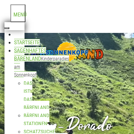
MENÜ
STARTSEITE
SAGENHAFTES
BÄRENLAND
Kinderparadies
am
Sonnenkopf
DAS
IST
DAS
BÄRENLAND
Biker-Dorado
BÄRENLAND
STATIONEN
SCHATZSUCHE