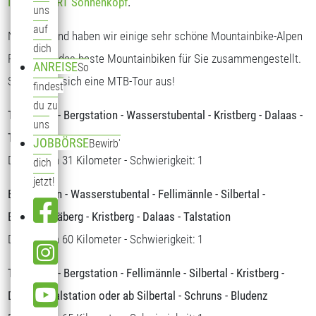
INTERSPORT Sonnenkopf
.
uns
auf
Nachstehend haben wir einige sehr schöne Mountainbike-Alpen
dich
Routen für das beste Mountainbiken für Sie zusammengestellt.
ANREISE
So
Suchen sie sich eine MTB-Tour aus!
findest
du zu
Talstation - Bergstation - Wasserstubental - Kristberg - Dalaas -
uns
Talstation
JOBBÖRSE
Bewirb'
Distanz: ca 31 Kilometer - Schwierigkeit: 1
dich
jetzt!
Bergstation - Wasserstubental - Fellimännle - Silbertal -
Bartholomäberg - Kristberg - Dalaas - Talstation
Distanz: ca 60 Kilometer - Schwierigkeit: 1
Talstation - Bergstation - Fellimännle - Silbertal - Kristberg -
Dalaas - Talstation oder ab Silbertal - Schruns - Bludenz