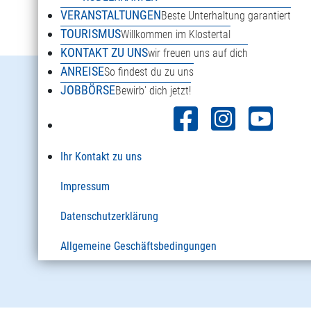
VERANSTALTUNGEN
Beste Unterhaltung garantiert
TOURISMUS
Willkommen im Klostertal
KONTAKT ZU UNS
wir freuen uns auf dich
ANREISE
So findest du zu uns
Danöfen 125a
JOBBÖRSE
Bewirb' dich jetzt!
6754 Klösterle am Arlberg
Österreich
Ihr Kontakt zu uns
+43 5582 2920
Impressum
info@sonnenkopf.com
Datenschutzerklärung
Allgemeine Geschäftsbedingungen