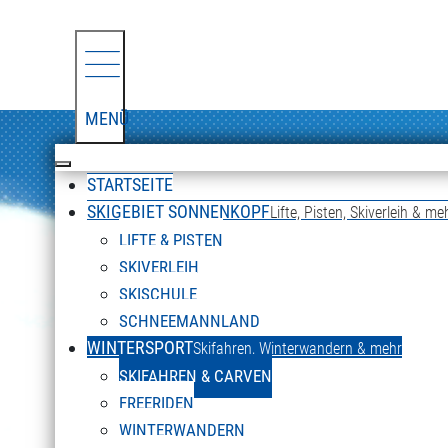
MENÜ
STARTSEITE
SKIGEBIET SONNENKOPF
Lifte, Pisten, Skiverleih & me
LIFTE & PISTEN
SKIVERLEIH
SKISCHULE
SCHNEEMANNLAND
WINTERSPORT
Skifahren, Winterwandern & mehr
SKIFAHREN & CARVEN
FREERIDEN
WINTERWANDERN