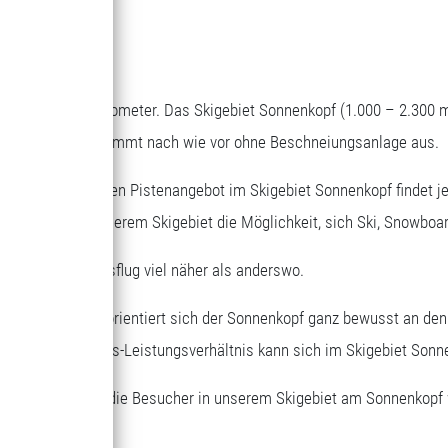
RVEN
epflegte Pistenkilometer. Das Skigebiet Sonnenkopf (1.000 – 2.300 
en Skigebiete und kommt nach wie vor ohne Beschneiungsanlage aus.
t dem vielseitigen Pistenangebot im Skigebiet Sonnenkopf findet je
r Erwachsene in unserem Skigebiet die Möglichkeit, sich Ski, Snowbo
 beim Tagesausflug viel näher als anderswo.
sene und Kinder orientiert sich der Sonnenkopf ganz bewusst an de
eskarten. Das Preis-Leistungsverhältnis kann sich im Skigebiet Sonn
nliegen, dass sich die Besucher in unserem Skigebiet am Sonnenkop