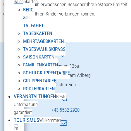
Saisonkarten
wohlfühlen und die erwachsenen Besucher Ihre kostbare Freizeit
BERG-
gemeinsam mit Ihren Kinder verbringen können.
&
TALFAHRT
TAGESKARTEN
MEHRTAGESKARTEN
TAGESWAHLSKIPASS
SAISONKARTEN
FAMILIENKARTEN
Danöfen 125a
SCHULGRUPPENTARIFE
6754 Klösterle am Arlberg
GRUPPENTARIFE
Österreich
RODLERKARTEN
VERANSTALTUNGEN
Beste
Unterhaltung
+43 5582 2920
garantiert
TOURISMUS
Willkommen
im