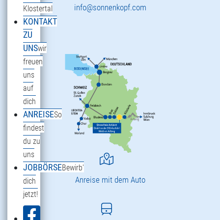
info@sonnenkopf.com
Klostertal
KONTAKT
ZU
UNS
wir
freuen
uns
auf
dich
ANREISE
So
findest
du zu
uns
JOBBÖRSE
Bewirb'
Anreise mit dem Auto
dich
jetzt!