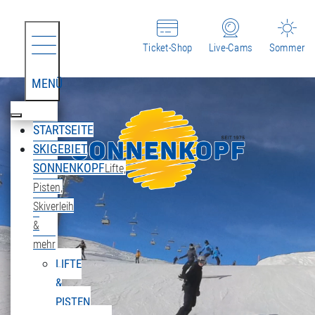
Ticket-Shop
Live-Cams
Sommer
MENÜ
STARTSEITE
SKIGEBIET
SONNENKOPF
Lifte,
Pisten,
Skiverleih
&
mehr
LIFTE
&
PISTEN