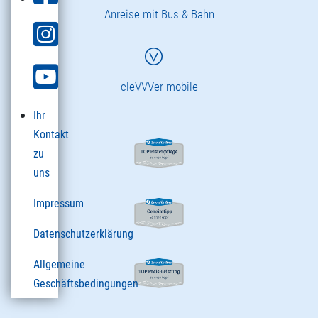
Anreise mit Bus & Bahn
cleVVVer mobile
Ihr
Kontakt
zu
uns
Impressum
Datenschutzerklärung
Allgemeine
Geschäftsbedingungen