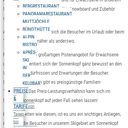
BERGRESTAURANT
Skigebiet die Möglichkeit, sich Ski, Snowboard und Zubehör
PANORAMARESTAURANT
auszuborgen.
MUTTJÖCHLE
BÜNDTHÜTTE
Am Sonnenkopf kommen sich die Besucher im Urlaub oder beim
ALPIN
Tagesausflug viel näher als anderswo.
BISTRO
APRÈS-
Nicht nur mit dem großartigen Pistenangebot für Erwachsene
SKI
und Kinder orientiert sich der Sonnenkopf ganz bewusst an den
IN
Wünschen, Bedürfnissen und Erwartungen der Besucher.
DER
Speziell für Familien gibt es preisgünstige Familien-
KELOBAR
PREISE
Tageskarten. Das Preis-Leistungsverhältnis kann sich im
&
Skigebiet Sonnenkopf auf jeden Fall sehen lassen!
TARIFE
von
Gerade in Zeiten wie diesen, ist es uns ein wichtiges Anliegen,
Tages-
bis
dass sich die Besucher in unserem Skigebiet am Sonnenkopf