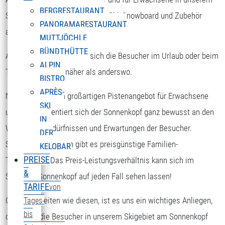
BERGRESTAURANT
Skigebiet die Möglichkeit, sich Ski, Snowboard und Zubehör
PANORAMARESTAURANT
auszuborgen.
MUTTJÖCHLE
BÜNDTHÜTTE
Am Sonnenkopf kommen sich die Besucher im Urlaub oder beim
ALPIN
Tagesausflug viel näher als anderswo.
BISTRO
APRÈS-
Nicht nur mit dem großartigen Pistenangebot für Erwachsene
SKI
und Kinder orientiert sich der Sonnenkopf ganz bewusst an den
IN
Wünschen, Bedürfnissen und Erwartungen der Besucher.
DER
Speziell für Familien gibt es preisgünstige Familien-
KELOBAR
PREISE
Tageskarten. Das Preis-Leistungsverhältnis kann sich im
&
Skigebiet Sonnenkopf auf jeden Fall sehen lassen!
TARIFE
von
Gerade in Zeiten wie diesen, ist es uns ein wichtiges Anliegen,
Tages-
bis
dass sich die Besucher in unserem Skigebiet am Sonnenkopf