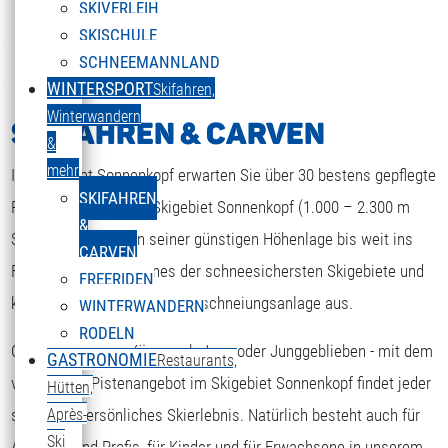
SKIVERLEIH
SKISCHULE
SCHNEEMANNLAND
WINTERSPORT
Skifahren,
Winterwandern
SKIFAHREN & CARVEN
&
mehr
Im Skigebiet Sonnenkopf erwarten Sie über 30 bestens gepflegte
SKIFAHREN
Pistenkilometer. Das Skigebiet Sonnenkopf (1.000 – 2.300 m
&
Seehöhe) gilt wegen seiner günstigen Höhenlage bis weit ins
CARVEN
Frühjahr hinein, als eines der schneesichersten Skigebiete und
FREERIDEN
kommt nach wie vor ohne Beschneiungsanlage aus.
WINTERWANDERN
RODELN
Ob Anfänger oder Könner, ob Jung oder Junggeblieben - mit dem
GASTRONOMIE
Restaurants,
ENGLISH
Sprache auswählen
vielseitigen Pistenangebot im Skigebiet Sonnenkopf findet jeder
Hütten,
sein ganz persönliches Skierlebnis. Natürlich besteht auch für
Après-
Ski
Anfänger und Profis, für Kinder und für Erwachsene in unserem