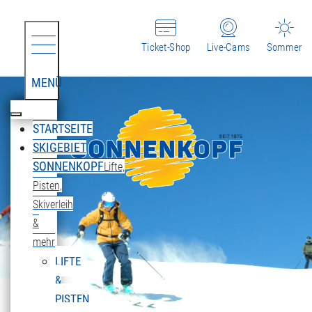
Ticket-Shop
Live-Cams
Sommer
MENÜ
STARTSEITE
SKIGEBIET
SONNENKOPF
Lifte,
Pisten,
Skiverleih
&
mehr
LIFTE
&
PISTEN