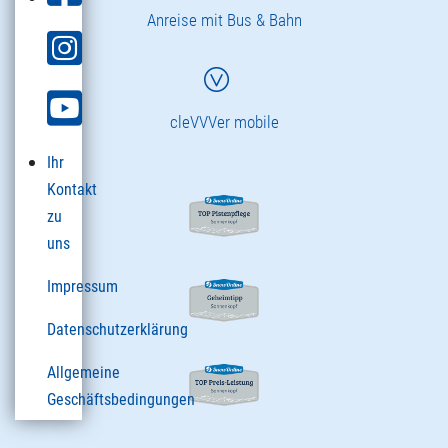
Anreise mit Bus & Bahn
cleVVVer mobile
Ihr
Kontakt
zu
uns
Impressum
Datenschutzerklärung
Allgemeine
Geschäftsbedingungen