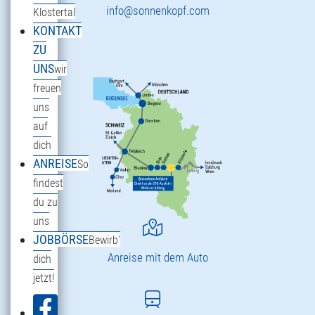
info@sonnenkopf.com
Klostertal
KONTAKT
ZU
UNS
wir
freuen
uns
auf
dich
ANREISE
So
findest
du zu
uns
JOBBÖRSE
Bewirb'
Anreise mit dem Auto
dich
jetzt!