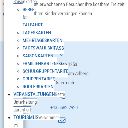
Saisonkarten
wohlfühlen und die erwachsenen Besucher Ihre kostbare Freizeit
BERG-
gemeinsam mit Ihren Kinder verbringen können.
&
TALFAHRT
TAGESKARTEN
MEHRTAGESKARTEN
TAGESWAHLSKIPASS
SAISONKARTEN
FAMILIENKARTEN
Danöfen 125a
SCHULGRUPPENTARIFE
6754 Klösterle am Arlberg
GRUPPENTARIFE
Österreich
RODLERKARTEN
VERANSTALTUNGEN
Beste
Unterhaltung
+43 5582 2920
garantiert
TOURISMUS
Willkommen
im