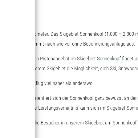
RVEN
epflegte Pistenkilometer. Das Skigebiet Sonnenkopf (1.000 – 2.300 
en Skigebiete und kommt nach wie vor ohne Beschneiungsanlage aus.
t dem vielseitigen Pistenangebot im Skigebiet Sonnenkopf findet je
r Erwachsene in unserem Skigebiet die Möglichkeit, sich Ski, Snowbo
 beim Tagesausflug viel näher als anderswo.
sene und Kinder orientiert sich der Sonnenkopf ganz bewusst an de
eskarten. Das Preis-Leistungsverhältnis kann sich im Skigebiet Sonn
nliegen, dass sich die Besucher in unserem Skigebiet am Sonnenkop