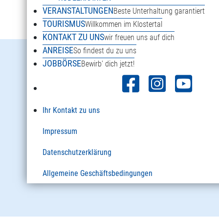
VERANSTALTUNGEN
Beste Unterhaltung garantiert
TOURISMUS
Willkommen im Klostertal
KONTAKT ZU UNS
wir freuen uns auf dich
ANREISE
So findest du zu uns
Danöfen 125a
JOBBÖRSE
Bewirb' dich jetzt!
6754 Klösterle am Arlberg
Österreich
Ihr Kontakt zu uns
+43 5582 2920
Impressum
info@sonnenkopf.com
Datenschutzerklärung
Allgemeine Geschäftsbedingungen