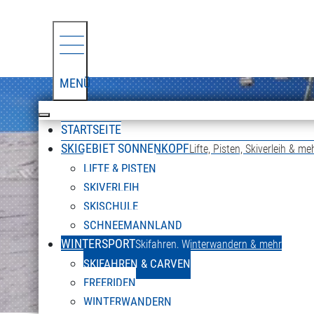
MENÜ
STARTSEITE
SKIGEBIET SONNENKOPF
Lifte, Pisten, Skiverleih & me
LIFTE & PISTEN
SKIVERLEIH
SKISCHULE
SCHNEEMANNLAND
WINTERSPORT
Skifahren, Winterwandern & mehr
SKIFAHREN & CARVEN
FREERIDEN
WINTERWANDERN