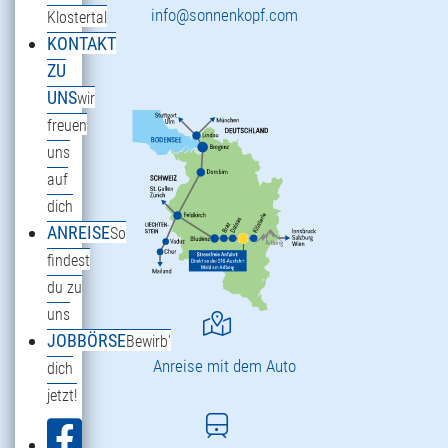
info@sonnenkopf.com
Klostertal
KONTAKT
ZU
UNS
wir
freuen
uns
auf
dich
ANREISE
So
findest
du zu
uns
JOBBÖRSE
Bewirb'
Anreise mit dem Auto
dich
jetzt!