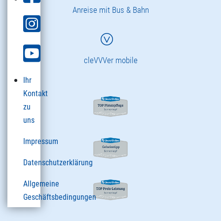
Anreise mit Bus & Bahn
cleVVVer mobile
Ihr
Kontakt
zu
uns
Impressum
Datenschutzerklärung
Allgemeine
Geschäftsbedingungen