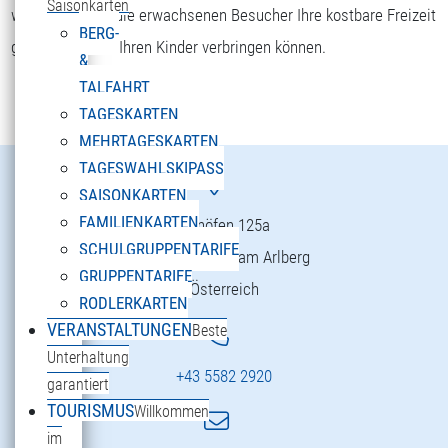
Saisonkarten
wohlfühlen und die erwachsenen Besucher Ihre kostbare Freizeit
BERG-
gemeinsam mit Ihren Kinder verbringen können.
&
TALFAHRT
TAGESKARTEN
MEHRTAGESKARTEN
TAGESWAHLSKIPASS
SAISONKARTEN
FAMILIENKARTEN
Danöfen 125a
SCHULGRUPPENTARIFE
6754 Klösterle am Arlberg
GRUPPENTARIFE
Österreich
RODLERKARTEN
VERANSTALTUNGEN
Beste
Unterhaltung
+43 5582 2920
garantiert
TOURISMUS
Willkommen
im