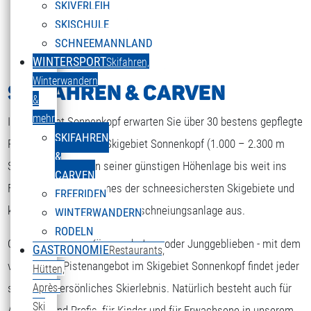
SKIVERLEIH
SKISCHULE
SCHNEEMANNLAND
WINTERSPORT
Skifahren,
Winterwandern
SKIFAHREN & CARVEN
&
mehr
Im Skigebiet Sonnenkopf erwarten Sie über 30 bestens gepflegte
SKIFAHREN
Pistenkilometer. Das Skigebiet Sonnenkopf (1.000 – 2.300 m
&
Seehöhe) gilt wegen seiner günstigen Höhenlage bis weit ins
CARVEN
Frühjahr hinein, als eines der schneesichersten Skigebiete und
FREERIDEN
kommt nach wie vor ohne Beschneiungsanlage aus.
WINTERWANDERN
RODELN
Ob Anfänger oder Könner, ob Jung oder Junggeblieben - mit dem
GASTRONOMIE
Restaurants,
ENGLISH
Sprache auswählen
vielseitigen Pistenangebot im Skigebiet Sonnenkopf findet jeder
Hütten,
sein ganz persönliches Skierlebnis. Natürlich besteht auch für
Après-
Ski
Anfänger und Profis, für Kinder und für Erwachsene in unserem