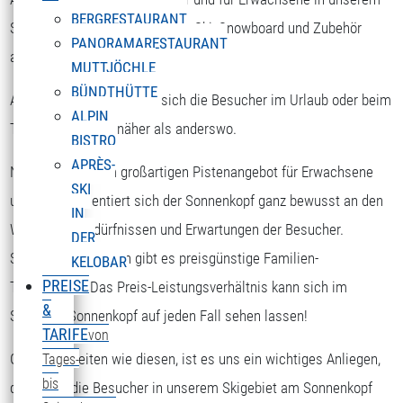
BERGRESTAURANT
Skigebiet die Möglichkeit, sich Ski, Snowboard und Zubehör
PANORAMARESTAURANT
auszuborgen.
MUTTJÖCHLE
BÜNDTHÜTTE
Am Sonnenkopf kommen sich die Besucher im Urlaub oder beim
ALPIN
Tagesausflug viel näher als anderswo.
BISTRO
APRÈS-
Nicht nur mit dem großartigen Pistenangebot für Erwachsene
SKI
und Kinder orientiert sich der Sonnenkopf ganz bewusst an den
IN
Wünschen, Bedürfnissen und Erwartungen der Besucher.
DER
Speziell für Familien gibt es preisgünstige Familien-
KELOBAR
PREISE
Tageskarten. Das Preis-Leistungsverhältnis kann sich im
&
Skigebiet Sonnenkopf auf jeden Fall sehen lassen!
TARIFE
von
Gerade in Zeiten wie diesen, ist es uns ein wichtiges Anliegen,
Tages-
bis
dass sich die Besucher in unserem Skigebiet am Sonnenkopf