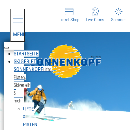
Ticket-Shop
Live-Cams
Sommer
MENÜ
STARTSEITE
SKIGEBIET
SONNENKOPF
Lifte,
Pisten,
Skiverleih
&
mehr
LIFTE
&
PISTEN