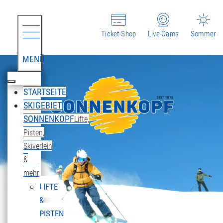
Ticket-Shop
Live-Cams
Sommer
MENÜ
STARTSEITE
SKIGEBIET
SONNENKOPF
Lifte,
Pisten,
Skiverleih
&
mehr
LIFTE
&
PISTEN