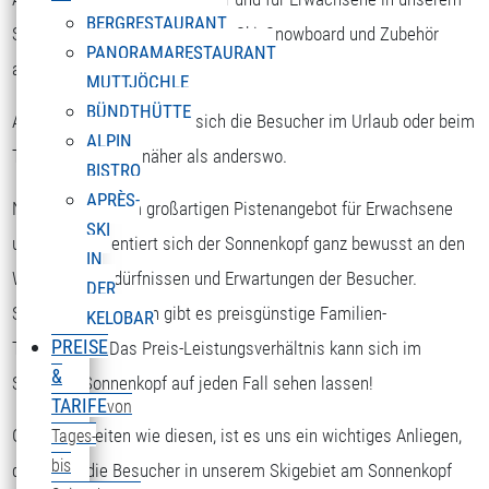
BERGRESTAURANT
Skigebiet die Möglichkeit, sich Ski, Snowboard und Zubehör
PANORAMARESTAURANT
auszuborgen.
MUTTJÖCHLE
BÜNDTHÜTTE
Am Sonnenkopf kommen sich die Besucher im Urlaub oder beim
ALPIN
Tagesausflug viel näher als anderswo.
BISTRO
APRÈS-
Nicht nur mit dem großartigen Pistenangebot für Erwachsene
SKI
und Kinder orientiert sich der Sonnenkopf ganz bewusst an den
IN
Wünschen, Bedürfnissen und Erwartungen der Besucher.
DER
Speziell für Familien gibt es preisgünstige Familien-
KELOBAR
PREISE
Tageskarten. Das Preis-Leistungsverhältnis kann sich im
&
Skigebiet Sonnenkopf auf jeden Fall sehen lassen!
TARIFE
von
Gerade in Zeiten wie diesen, ist es uns ein wichtiges Anliegen,
Tages-
bis
dass sich die Besucher in unserem Skigebiet am Sonnenkopf