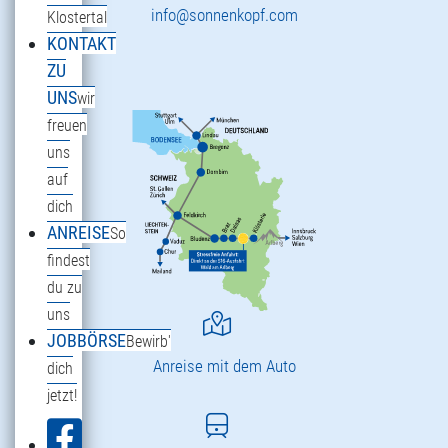
info@sonnenkopf.com
Klostertal
KONTAKT
ZU
UNS
wir
freuen
uns
auf
dich
ANREISE
So
findest
du zu
uns
JOBBÖRSE
Bewirb'
Anreise mit dem Auto
dich
jetzt!