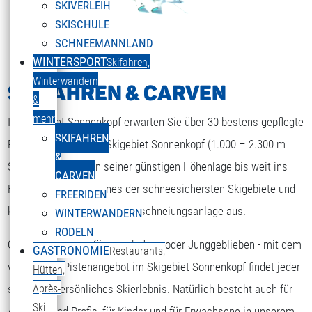
SKIVERLEIH
SKISCHULE
SCHNEEMANNLAND
WINTERSPORT
Skifahren,
Winterwandern
SKIFAHREN & CARVEN
&
mehr
Im Skigebiet Sonnenkopf erwarten Sie über 30 bestens gepflegte
SKIFAHREN
Pistenkilometer. Das Skigebiet Sonnenkopf (1.000 – 2.300 m
&
Seehöhe) gilt wegen seiner günstigen Höhenlage bis weit ins
CARVEN
Frühjahr hinein, als eines der schneesichersten Skigebiete und
FREERIDEN
kommt nach wie vor ohne Beschneiungsanlage aus.
WINTERWANDERN
RODELN
Ob Anfänger oder Könner, ob Jung oder Junggeblieben - mit dem
GASTRONOMIE
Restaurants,
ENGLISH
Sprache auswählen
vielseitigen Pistenangebot im Skigebiet Sonnenkopf findet jeder
Hütten,
sein ganz persönliches Skierlebnis. Natürlich besteht auch für
Après-
Ski
Anfänger und Profis, für Kinder und für Erwachsene in unserem