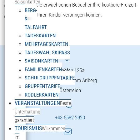
Saisonkarten
wohlfühlen und die erwachsenen Besucher Ihre kostbare Freizeit
BERG-
gemeinsam mit Ihren Kinder verbringen können.
&
TALFAHRT
TAGESKARTEN
MEHRTAGESKARTEN
TAGESWAHLSKIPASS
SAISONKARTEN
FAMILIENKARTEN
Danöfen 125a
SCHULGRUPPENTARIFE
6754 Klösterle am Arlberg
GRUPPENTARIFE
Österreich
RODLERKARTEN
VERANSTALTUNGEN
Beste
Unterhaltung
+43 5582 2920
garantiert
TOURISMUS
Willkommen
im