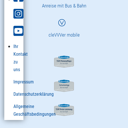
Anreise mit Bus & Bahn
cleVVVer mobile
Ihr
Kontakt
zu
uns
Impressum
Datenschutzerklärung
Allgemeine
Geschäftsbedingungen