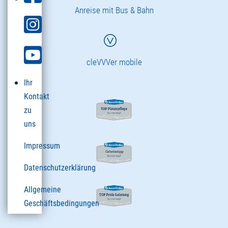
Anreise mit Bus & Bahn
cleVVVer mobile
Ihr
Kontakt
zu
uns
Impressum
Datenschutzerklärung
Allgemeine
Geschäftsbedingungen