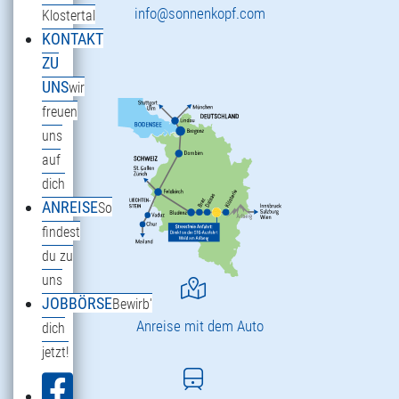
info@sonnenkopf.com
Klostertal
KONTAKT
ZU
UNS
wir
freuen
uns
auf
dich
ANREISE
So
findest
du zu
uns
JOBBÖRSE
Bewirb'
Anreise mit dem Auto
dich
jetzt!