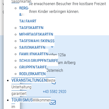
Saisonkarten
wohlfühlen und die erwachsenen Besucher Ihre kostbare Freizeit
BERG-
gemeinsam mit Ihren Kinder verbringen können.
&
TALFAHRT
TAGESKARTEN
MEHRTAGESKARTEN
TAGESWAHLSKIPASS
SAISONKARTEN
FAMILIENKARTEN
Danöfen 125a
SCHULGRUPPENTARIFE
6754 Klösterle am Arlberg
GRUPPENTARIFE
Österreich
RODLERKARTEN
VERANSTALTUNGEN
Beste
Unterhaltung
+43 5582 2920
garantiert
TOURISMUS
Willkommen
im