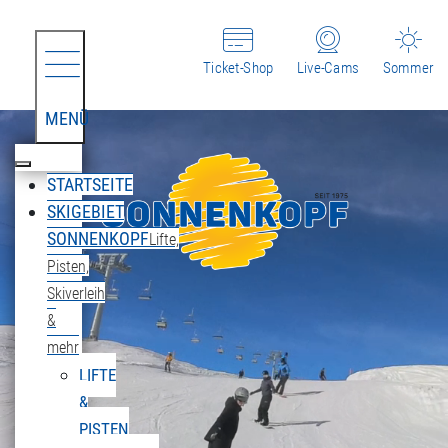
Ticket-Shop
Live-Cams
Sommer
MENÜ
STARTSEITE
SKIGEBIET
SONNENKOPF
Lifte,
Pisten,
Skiverleih
&
mehr
LIFTE
&
PISTEN