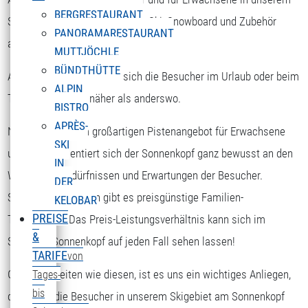
BERGRESTAURANT
Skigebiet die Möglichkeit, sich Ski, Snowboard und Zubehör
PANORAMARESTAURANT
auszuborgen.
MUTTJÖCHLE
BÜNDTHÜTTE
Am Sonnenkopf kommen sich die Besucher im Urlaub oder beim
ALPIN
Tagesausflug viel näher als anderswo.
BISTRO
APRÈS-
Nicht nur mit dem großartigen Pistenangebot für Erwachsene
SKI
und Kinder orientiert sich der Sonnenkopf ganz bewusst an den
IN
Wünschen, Bedürfnissen und Erwartungen der Besucher.
DER
Speziell für Familien gibt es preisgünstige Familien-
KELOBAR
PREISE
Tageskarten. Das Preis-Leistungsverhältnis kann sich im
&
Skigebiet Sonnenkopf auf jeden Fall sehen lassen!
TARIFE
von
Gerade in Zeiten wie diesen, ist es uns ein wichtiges Anliegen,
Tages-
bis
dass sich die Besucher in unserem Skigebiet am Sonnenkopf