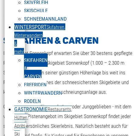
SKIVERLEIH
SKISCHULE
SCHNEEMANNLAND
WINTERSPORT
Skifahren,
Winterwandern
SKIFAHREN & CARVEN
&
mehr
Im Skigebiet Sonnenkopf erwarten Sie über 30 bestens gepflegte
SKIFAHREN
Pistenkilometer. Das Skigebiet Sonnenkopf (1.000 – 2.300 m
&
Seehöhe) gilt wegen seiner günstigen Höhenlage bis weit ins
CARVEN
Frühjahr hinein, als eines der schneesichersten Skigebiete und
FREERIDEN
kommt nach wie vor ohne Beschneiungsanlage aus.
WINTERWANDERN
RODELN
Ob Anfänger oder Könner, ob Jung oder Junggeblieben - mit dem
GASTRONOMIE
Restaurants,
ENGLISH
Sprache auswählen
vielseitigen Pistenangebot im Skigebiet Sonnenkopf findet jeder
Hütten,
sein ganz persönliches Skierlebnis. Natürlich besteht auch für
Après-
Ski
Anfänger und Profis, für Kinder und für Erwachsene in unserem