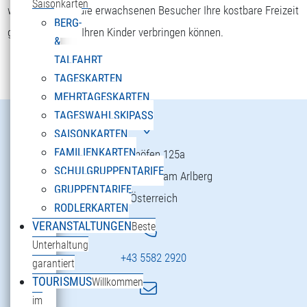
Saisonkarten
wohlfühlen und die erwachsenen Besucher Ihre kostbare Freizeit
BERG-
gemeinsam mit Ihren Kinder verbringen können.
&
TALFAHRT
TAGESKARTEN
MEHRTAGESKARTEN
TAGESWAHLSKIPASS
SAISONKARTEN
FAMILIENKARTEN
Danöfen 125a
SCHULGRUPPENTARIFE
6754 Klösterle am Arlberg
GRUPPENTARIFE
Österreich
RODLERKARTEN
VERANSTALTUNGEN
Beste
Unterhaltung
+43 5582 2920
garantiert
TOURISMUS
Willkommen
im