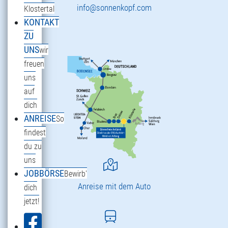
info@sonnenkopf.com
Klostertal
KONTAKT
ZU
UNS
wir
freuen
uns
auf
dich
ANREISE
So
findest
du zu
uns
JOBBÖRSE
Bewirb'
Anreise mit dem Auto
dich
jetzt!