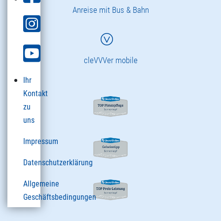
Anreise mit Bus & Bahn
cleVVVer mobile
Ihr
Kontakt
zu
uns
Impressum
Datenschutzerklärung
Allgemeine
Geschäftsbedingungen