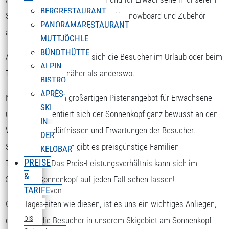
BERGRESTAURANT
Skigebiet die Möglichkeit, sich Ski, Snowboard und Zubehör
PANORAMARESTAURANT
auszuborgen.
MUTTJÖCHLE
BÜNDTHÜTTE
Am Sonnenkopf kommen sich die Besucher im Urlaub oder beim
ALPIN
Tagesausflug viel näher als anderswo.
BISTRO
APRÈS-
Nicht nur mit dem großartigen Pistenangebot für Erwachsene
SKI
und Kinder orientiert sich der Sonnenkopf ganz bewusst an den
IN
Wünschen, Bedürfnissen und Erwartungen der Besucher.
DER
Speziell für Familien gibt es preisgünstige Familien-
KELOBAR
PREISE
Tageskarten. Das Preis-Leistungsverhältnis kann sich im
&
Skigebiet Sonnenkopf auf jeden Fall sehen lassen!
TARIFE
von
Gerade in Zeiten wie diesen, ist es uns ein wichtiges Anliegen,
Tages-
bis
dass sich die Besucher in unserem Skigebiet am Sonnenkopf