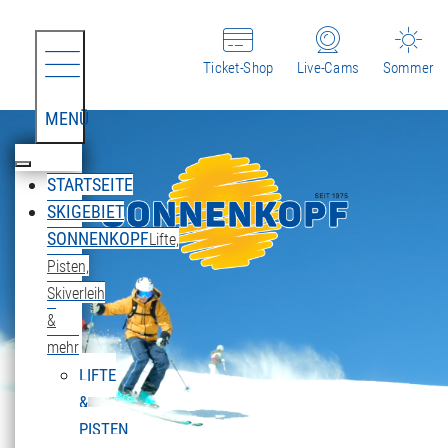
Ticket-Shop
Live-Cams
Sommer
MENÜ
STARTSEITE
SKIGEBIET
SONNENKOPF
Lifte,
Pisten,
Skiverleih
&
mehr
LIFTE
&
PISTEN