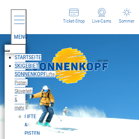
Ticket-Shop
Live-Cams
Sommer
MENÜ
STARTSEITE
SKIGEBIET
SONNENKOPF
Lifte,
Pisten,
Skiverleih
&
mehr
LIFTE
&
PISTEN