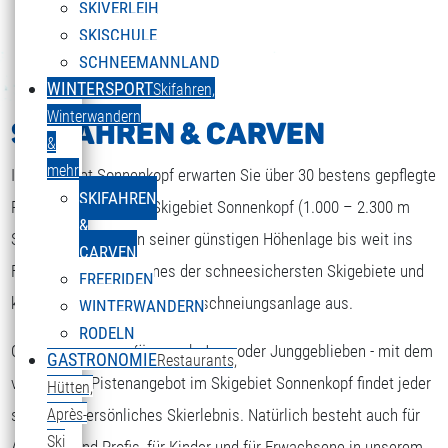
SKIVERLEIH
SKISCHULE
SCHNEEMANNLAND
WINTERSPORT
Skifahren,
Winterwandern
SKIFAHREN & CARVEN
&
mehr
Im Skigebiet Sonnenkopf erwarten Sie über 30 bestens gepflegte
SKIFAHREN
Pistenkilometer. Das Skigebiet Sonnenkopf (1.000 – 2.300 m
&
Seehöhe) gilt wegen seiner günstigen Höhenlage bis weit ins
CARVEN
Frühjahr hinein, als eines der schneesichersten Skigebiete und
FREERIDEN
kommt nach wie vor ohne Beschneiungsanlage aus.
WINTERWANDERN
RODELN
Ob Anfänger oder Könner, ob Jung oder Junggeblieben - mit dem
GASTRONOMIE
Restaurants,
ENGLISH
Sprache auswählen
vielseitigen Pistenangebot im Skigebiet Sonnenkopf findet jeder
Hütten,
sein ganz persönliches Skierlebnis. Natürlich besteht auch für
Après-
Ski
Anfänger und Profis, für Kinder und für Erwachsene in unserem