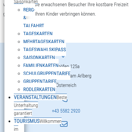
Saisonkarten
wohlfühlen und die erwachsenen Besucher Ihre kostbare Freizeit
BERG-
gemeinsam mit Ihren Kinder verbringen können.
&
TALFAHRT
TAGESKARTEN
MEHRTAGESKARTEN
TAGESWAHLSKIPASS
SAISONKARTEN
FAMILIENKARTEN
Danöfen 125a
SCHULGRUPPENTARIFE
6754 Klösterle am Arlberg
GRUPPENTARIFE
Österreich
RODLERKARTEN
VERANSTALTUNGEN
Beste
Unterhaltung
+43 5582 2920
garantiert
TOURISMUS
Willkommen
im