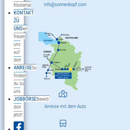
info@sonnenkopf.com
Klostertal
KONTAKT
ZU
UNS
wir
freuen
uns
auf
dich
ANREISE
So
findest
du zu
uns
JOBBÖRSE
Bewirb'
Anreise mit dem Auto
dich
jetzt!