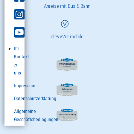
Anreise mit Bus & Bahn
cleVVVer mobile
Ihr
Kontakt
zu
uns
Impressum
Datenschutzerklärung
Allgemeine
Geschäftsbedingungen