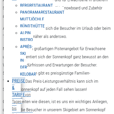
BERGRESTAURANT
Skigebiet die Möglichkeit, sich Ski, Snowboard und Zubehör
PANORAMARESTAURANT
auszuborgen.
MUTTJÖCHLE
BÜNDTHÜTTE
Am Sonnenkopf kommen sich die Besucher im Urlaub oder beim
ALPIN
Tagesausflug viel näher als anderswo.
BISTRO
APRÈS-
Nicht nur mit dem großartigen Pistenangebot für Erwachsene
SKI
und Kinder orientiert sich der Sonnenkopf ganz bewusst an den
IN
Wünschen, Bedürfnissen und Erwartungen der Besucher.
DER
Speziell für Familien gibt es preisgünstige Familien-
KELOBAR
PREISE
Tageskarten. Das Preis-Leistungsverhältnis kann sich im
&
Skigebiet Sonnenkopf auf jeden Fall sehen lassen!
TARIFE
von
Gerade in Zeiten wie diesen, ist es uns ein wichtiges Anliegen,
Tages-
bis
dass sich die Besucher in unserem Skigebiet am Sonnenkopf