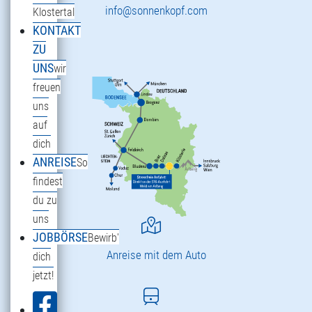
info@sonnenkopf.com
Klostertal
KONTAKT
ZU
UNS
wir
freuen
uns
auf
dich
ANREISE
So
findest
du zu
uns
JOBBÖRSE
Bewirb'
Anreise mit dem Auto
dich
jetzt!