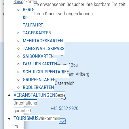
Saisonkarten
wohlfühlen und die erwachsenen Besucher Ihre kostbare Freizeit
BERG-
gemeinsam mit Ihren Kinder verbringen können.
&
TALFAHRT
TAGESKARTEN
MEHRTAGESKARTEN
TAGESWAHLSKIPASS
SAISONKARTEN
FAMILIENKARTEN
Danöfen 125a
SCHULGRUPPENTARIFE
6754 Klösterle am Arlberg
GRUPPENTARIFE
Österreich
RODLERKARTEN
VERANSTALTUNGEN
Beste
Unterhaltung
+43 5582 2920
garantiert
TOURISMUS
Willkommen
im