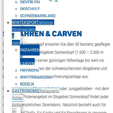
SKIVERLEIH
SKISCHULE
SCHNEEMANNLAND
WINTERSPORT
Skifahren,
Winterwandern
SKIFAHREN & CARVEN
&
mehr
Im Skigebiet Sonnenkopf erwarten Sie über 30 bestens gepflegte
SKIFAHREN
Pistenkilometer. Das Skigebiet Sonnenkopf (1.000 – 2.300 m
&
Seehöhe) gilt wegen seiner günstigen Höhenlage bis weit ins
CARVEN
Frühjahr hinein, als eines der schneesichersten Skigebiete und
FREERIDEN
kommt nach wie vor ohne Beschneiungsanlage aus.
WINTERWANDERN
RODELN
Ob Anfänger oder Könner, ob Jung oder Junggeblieben - mit dem
GASTRONOMIE
Restaurants,
ENGLISH
Sprache auswählen
vielseitigen Pistenangebot im Skigebiet Sonnenkopf findet jeder
Hütten,
sein ganz persönliches Skierlebnis. Natürlich besteht auch für
Après-
Ski
Anfänger und Profis, für Kinder und für Erwachsene in unserem