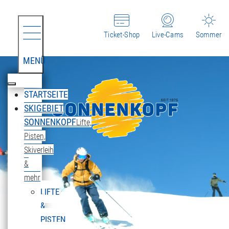
Ticket-Shop
Live-Cams
Sommer
MENÜ
STARTSEITE
SKIGEBIET
SONNENKOPF
Lifte,
Pisten,
Skiverleih
&
mehr
LIFTE
&
PISTEN