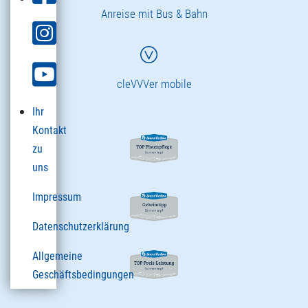
Anreise mit Bus & Bahn
cleVVVer mobile
Ihr
Kontakt
zu
uns
Impressum
Datenschutzerklärung
Allgemeine
Geschäftsbedingungen