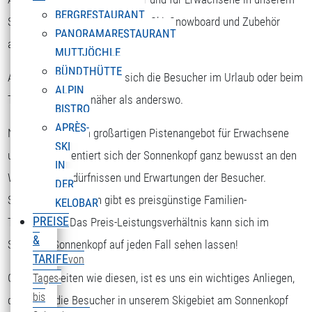
BERGRESTAURANT
Skigebiet die Möglichkeit, sich Ski, Snowboard und Zubehör
PANORAMARESTAURANT
auszuborgen.
MUTTJÖCHLE
BÜNDTHÜTTE
Am Sonnenkopf kommen sich die Besucher im Urlaub oder beim
ALPIN
Tagesausflug viel näher als anderswo.
BISTRO
APRÈS-
Nicht nur mit dem großartigen Pistenangebot für Erwachsene
SKI
und Kinder orientiert sich der Sonnenkopf ganz bewusst an den
IN
Wünschen, Bedürfnissen und Erwartungen der Besucher.
DER
Speziell für Familien gibt es preisgünstige Familien-
KELOBAR
PREISE
Tageskarten. Das Preis-Leistungsverhältnis kann sich im
&
Skigebiet Sonnenkopf auf jeden Fall sehen lassen!
TARIFE
von
Gerade in Zeiten wie diesen, ist es uns ein wichtiges Anliegen,
Tages-
bis
dass sich die Besucher in unserem Skigebiet am Sonnenkopf