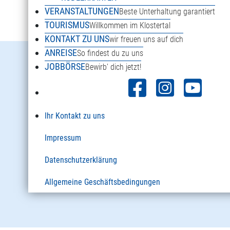
VERANSTALTUNGEN
Beste Unterhaltung garantiert
TOURISMUS
Willkommen im Klostertal
KONTAKT ZU UNS
wir freuen uns auf dich
ANREISE
So findest du zu uns
Danöfen 125a
JOBBÖRSE
Bewirb' dich jetzt!
6754 Klösterle am Arlberg
Österreich
Ihr Kontakt zu uns
+43 5582 2920
Impressum
info@sonnenkopf.com
Datenschutzerklärung
Allgemeine Geschäftsbedingungen