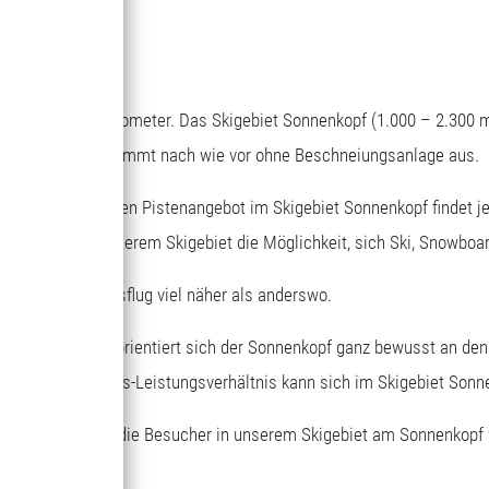
RVEN
epflegte Pistenkilometer. Das Skigebiet Sonnenkopf (1.000 – 2.300 
en Skigebiete und kommt nach wie vor ohne Beschneiungsanlage aus.
t dem vielseitigen Pistenangebot im Skigebiet Sonnenkopf findet je
r Erwachsene in unserem Skigebiet die Möglichkeit, sich Ski, Snowbo
 beim Tagesausflug viel näher als anderswo.
sene und Kinder orientiert sich der Sonnenkopf ganz bewusst an de
eskarten. Das Preis-Leistungsverhältnis kann sich im Skigebiet Sonn
nliegen, dass sich die Besucher in unserem Skigebiet am Sonnenkop