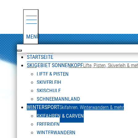
MENÜ
STARTSEITE
SKIGEBIET SONNENKOPF
Lifte, Pisten, Skiverleih & me
LIFTE & PISTEN
SKIVERLEIH
SKISCHULE
SCHNEEMANNLAND
WINTERSPORT
Skifahren, Winterwandern & mehr
SKIFAHREN & CARVEN
FREERIDEN
WINTERWANDERN