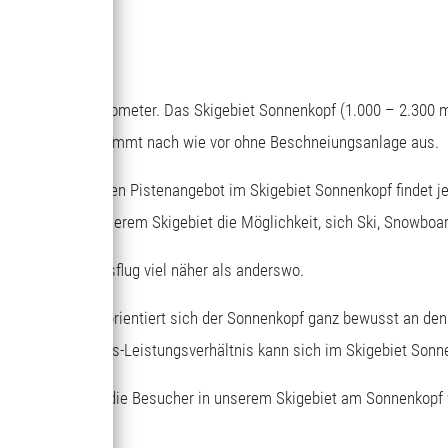
RVEN
epflegte Pistenkilometer. Das Skigebiet Sonnenkopf (1.000 – 2.300 
en Skigebiete und kommt nach wie vor ohne Beschneiungsanlage aus.
t dem vielseitigen Pistenangebot im Skigebiet Sonnenkopf findet je
r Erwachsene in unserem Skigebiet die Möglichkeit, sich Ski, Snowbo
 beim Tagesausflug viel näher als anderswo.
sene und Kinder orientiert sich der Sonnenkopf ganz bewusst an de
eskarten. Das Preis-Leistungsverhältnis kann sich im Skigebiet Sonn
nliegen, dass sich die Besucher in unserem Skigebiet am Sonnenkop