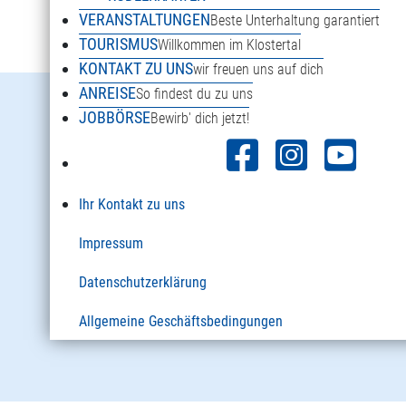
VERANSTALTUNGEN
Beste Unterhaltung garantiert
TOURISMUS
Willkommen im Klostertal
KONTAKT ZU UNS
wir freuen uns auf dich
ANREISE
So findest du zu uns
Danöfen 125a
JOBBÖRSE
Bewirb' dich jetzt!
6754 Klösterle am Arlberg
Österreich
Ihr Kontakt zu uns
+43 5582 2920
Impressum
info@sonnenkopf.com
Datenschutzerklärung
Allgemeine Geschäftsbedingungen