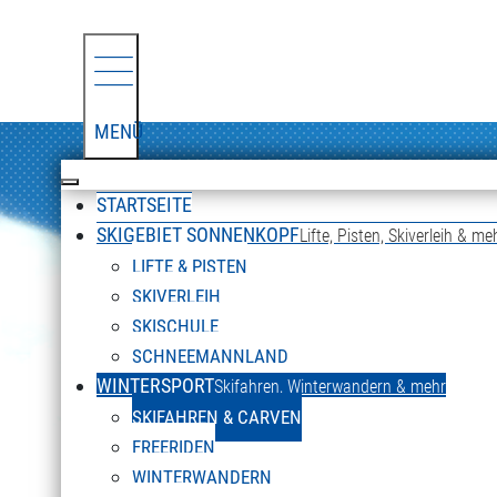
MENÜ
STARTSEITE
SKIGEBIET SONNENKOPF
Lifte, Pisten, Skiverleih & me
LIFTE & PISTEN
SKIVERLEIH
SKISCHULE
SCHNEEMANNLAND
WINTERSPORT
Skifahren, Winterwandern & mehr
SKIFAHREN & CARVEN
FREERIDEN
WINTERWANDERN