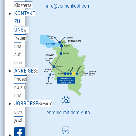
Klostertal
info@sonnenkopf.com
KONTAKT
ZU
UNS
wir
freuen
uns
auf
dich
ANREISE
So
findest
du zu
uns
JOBBÖRSE
Bewirb'
dich
Anreise mit dem Auto
jetzt!