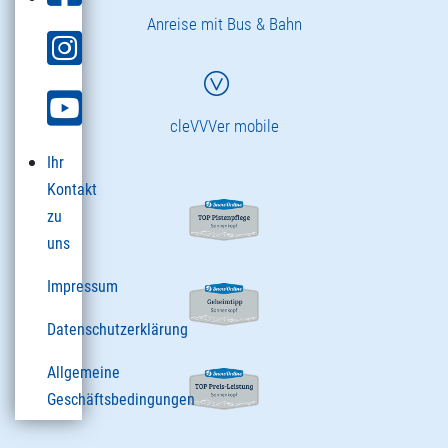
Anreise mit Bus & Bahn
cleVVVer mobile
Ihr
Kontakt
zu
uns
Impressum
Datenschutzerklärung
Allgemeine
Geschäftsbedingungen