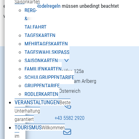
Saisonkarten
empfohlen. Die
Rodelregeln
müssen unbedingt beachtet
BERG-
werden.
&
TALFAHRT
TAGESKARTEN
MEHRTAGESKARTEN
TAGESWAHLSKIPASS
SAISONKARTEN
FAMILIENKARTEN
Danöfen 125a
SCHULGRUPPENTARIFE
6754 Klösterle am Arlberg
GRUPPENTARIFE
Österreich
RODLERKARTEN
VERANSTALTUNGEN
Beste
Unterhaltung
+43 5582 2920
garantiert
TOURISMUS
Willkommen
im