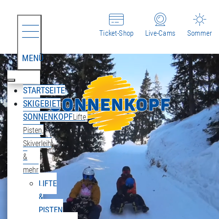
Ticket-Shop
Live-Cams
Sommer
MENÜ
STARTSEITE
SKIGEBIET
SONNENKOPF
Lifte,
Pisten,
Skiverleih
&
mehr
LIFTE
&
PISTEN