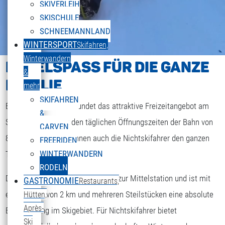
SKIVERLEIH
SKISCHULE
SCHNEEMANNLAND
WINTERSPORT
Skifahren,
Winterwandern
RODELSPASS FÜR DIE GANZE F
&
AMILIE
mehr
SKIFAHREN
Eine tolle Rodelbahn rundet das attraktive Freizeitangebot am
&
Sonnenkopf ab. Mit den täglichen Öffnungszeiten der Bahn von
CARVEN
8:45 bis 16:00 Uhr, können auch die Nichtskifahrer den ganzen
FREERIDEN
WINTERWANDERN
Tag ihren Spaß haben.
RODELN
Die Rodelbahn führt von der Berg- zur Mittelstation und ist mit
GASTRONOMIE
Restaurants,
ENGLISH
Sprache auswählen
einer Länge von 2 km und mehreren Steilstücken eine absolute
Hütten,
Après-
Bereicherung im Skigebiet. Für Nichtskifahrer bietet
Ski