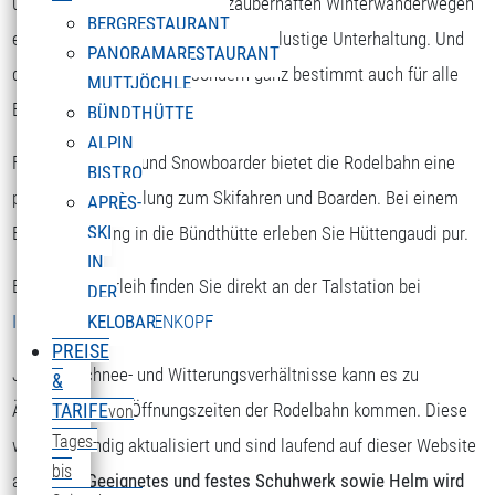
unsere Rodelbahn neben den zauberhaften Winterwanderwegen
BERGRESTAURANT
eine spannende und sicherlich auch lustige Unterhaltung. Und
PANORAMARESTAURANT
dies nicht nur für Kinder sondern ganz bestimmt auch für alle
MUTTJÖCHLE
Erwachsene.
BÜNDTHÜTTE
ALPIN
Für alle Skifahrer und Snowboarder bietet die Rodelbahn eine
BISTRO
perfekte Abwechslung zum Skifahren und Boarden. Bei einem
APRÈS-
SKI
Einkehrschwung in die Bündthütte erleben Sie Hüttengaudi pur.
IN
Einen Rodelverleih finden Sie direkt an der Talstation bei
DER
INTERSPORT SONNENKOPF
KELOBAR
PREISE
Je nach Schnee- und Witterungsverhältnisse kann es zu
&
Änderungen der Öffnungszeiten der Rodelbahn kommen. Diese
TARIFE
von
Tages-
werden ständig aktualisiert und sind laufend auf dieser Website
bis
aufrufbar.
Geeignetes und festes Schuhwerk sowie Helm wird