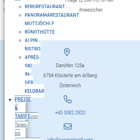
BERGRESTAURANT
Sonnenkopf bis ins späte Frühjahr schneesicher.
PANORAMARESTAURANT
MUTTJÖCHLE
BÜNDTHÜTTE
ALPIN
BISTRO
APRÈS-
Danöfen 125a
SKI
IN
6754 Klösterle am Arlberg
DER
Österreich
KELOBAR
PREISE
&
+43 5582 2920
TARIFE
von
Tages-
bis
info@sonnenkopf.com