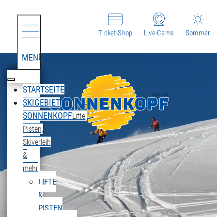
Ticket-Shop
Live-Cams
Sommer
MENÜ
STARTSEITE
SKIGEBIET
SONNENKOPF
Lifte,
Pisten,
Skiverleih
&
mehr
LIFTE
&
PISTEN