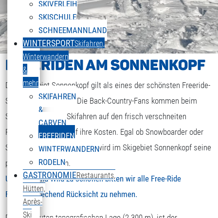
SKIVERLEIH
SKISCHULE
SCHNEEMANNLAND
WINTERSPORT
Skifahren,
Winterwandern
FREERIDEN AM SONNENKOPF
&
mehr
Das Skigebiet Sonnenkopf gilt als eines der schönsten Freeride-
SKIFAHREN
Skigebiete überhaupt. Die Back-Country-Fans kommen beim
&
Snowboarden oder Skifahren auf den frisch verschneiten
ENGLISH
CARVEN
Sprache auswählen
Powderhängen voll auf ihre Kosten. Egal ob Snowboarder oder
FREERIDEN
Skifahrer, jeder Freeride-Fan wird im Skigebiet Sonnenkopf seine
WINTERWANDERN
RODELN
perfekte Line finden.
GASTRONOMIE
Restaurants,
Um Wald und Wild zu schonen bitten wir alle Free-Ride
Hütten,
Fans ensprechend Rücksicht zu nehmen.
Après-
Ski
Dank der guten topografischen Lage (2.300 m), ist der