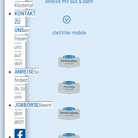
Anreise mit Bus & Bahn
Klostertal
KONTAKT
ZU
UNS
wir
cleVVVer mobile
freuen
uns
auf
dich
ANREISE
So
findest
du zu
uns
JOBBÖRSE
Bewirb'
dich
jetzt!