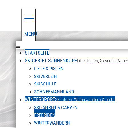
MENÜ
STARTSEITE
SKIGEBIET SONNENKOPF
Lifte, Pisten, Skiverleih & me
LIFTE & PISTEN
SKIVERLEIH
SKISCHULE
SCHNEEMANNLAND
WINTERSPORT
Skifahren, Winterwandern & mehr
SKIFAHREN & CARVEN
FREERIDEN
WINTERWANDERN