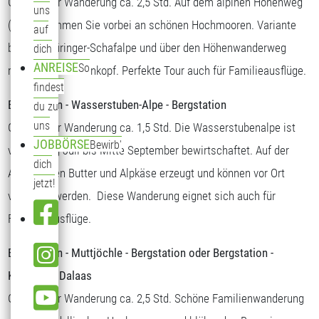
Gehzeit der Wanderung ca. 2,5 Std. Auf dem alpinen Höhenweg
uns
(Steig) kommen Sie vorbei an schönen Hochmooren. Variante
auf
bis zur Thüringer-Schafalpe und über den Höhenwanderweg
dich
ANREISE
So
retour zum Sonnenkopf. Perfekte Tour auch für Familieausflüge.
findest
Bergstation - Wasserstuben-Alpe - Bergstation
du zu
uns
Gehzeit der Wanderung ca. 1,5 Std. Die Wasserstubenalpe ist
JOBBÖRSE
Bewirb'
von Anfang Juli bis Mitte September bewirtschaftet. Auf der
dich
Alpe werden Butter und Alpkäse erzeugt und können vor Ort
jetzt!
verkostet werden. Diese Wanderung eignet sich auch für
Familienausflüge.
Bergstation - Muttjöchle - Bergstation oder Bergstation -
Kristberg - Dalaas
Gehzeit der Wanderung ca. 2,5 Std. Schöne Familienwanderung