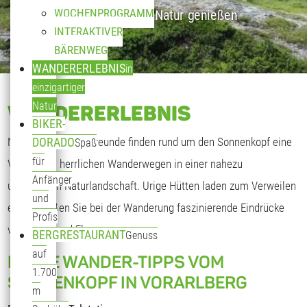
WOCHENPROGRAMM
in einzigartiger Natur genießen
INTERAKTIVER
BÄRENWEG
WANDERERLEBNIS
in
einzigartiger
Natur
WANDERERLEBNIS
BIKER-
Natur- und Wanderfreunde finden rund um den Sonnenkopf eine
DORADO
Spaß
für
Vielzahl an herrlichen Wanderwegen in einer nahezu
Anfänger
unberührten Naturlandschaft. Urige Hütten laden zum Verweilen
und
ein. Genießen Sie bei der Wanderung faszinierende Eindrücke
Profis
von Fauna und Flora.
BERGRESTAURANT
Genuss
auf
EINIGE WANDER-TIPPS VOM
1.700
SONNENKOPF IN VORARLBERG
m