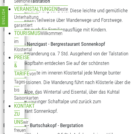
Bergstation - Talstation
Seehöhe
VERANSTALTUNGEN
Beste
Gehzeit der Wanderung ca. 2 Std. Diese leichte und gemütliche
ENGLISH
Sprache auswählen
Unterhaltung
Wanderung führt teilweise über Wanderwege und Forstwege.
garantiert
Perfekte Tour auch für Familienausflüge mit Kindern.
TOURISMUS
Willkommen
im
Talstation - Nenzigast - Bergrestaurant Sonnenkopf
Klostertal
Gehzeit der Wanderung ca. 7 Std. Ausgehend von der Talstation
PREISE
der Sonnenkopfbahn entdecken Sie auf der schönsten
&
Höhenwanderroute im inneren Klostertal jede Menge bunter
TARIFE
von
Tages-
Naturimpressionen. Die Wanderung führt nach Klösterle über die
bis
Nenzigast-Alpe, das Wintertal und Eisental, über das Kuhtal
Saisonkarten
rund um die Thüringer Schaftalpe und zurück zum
KONTAKT
Bergrestaurant Sonnenkopf.
ZU
UNS
wir
Bergstation - Burtschakopf - Bergstation
freuen