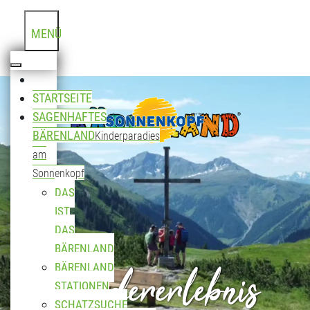
MENÜ
STARTSEITE
SAGENHAFTES
BÄRENLAND
Kinderparadies
am
Sonnenkopf
DAS
IST
DAS
BÄRENLAND
Wandererlebnis
BÄRENLAND
STATIONEN
SCHATZSUCHE