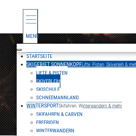
MENÜ
STARTSEITE
SKIGEBIET SONNENKOPF
Lifte, Pisten, Skiverleih & me
LIFTE & PISTEN
SKIVERLEIH
SKISCHULE
SCHNEEMANNLAND
WINTERSPORT
Skifahren, Winterwandern & mehr
SKIFAHREN & CARVEN
FREERIDEN
WINTERWANDERN