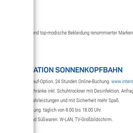
ie funktionelle und top-modische Bekleidung renommierter Marken-H
 DER TALSTATION SONNENKOPFBAHN
öglichkeit mit Kauf-Option. 24 Stunden Online-Buchung.
www.inters
Verschließbare Schränke inkl. Schuhtrockner mit Desinfektion. Anfra
be setzt. Beste Fahrleistungen und mit Sicherheit mehr Spaß.
reundliche Beratung. täglich von 8.00 bis 18.00 Uhr.
n , Getränken und Süßwaren. W-LAN, TV-Großbildschirm.