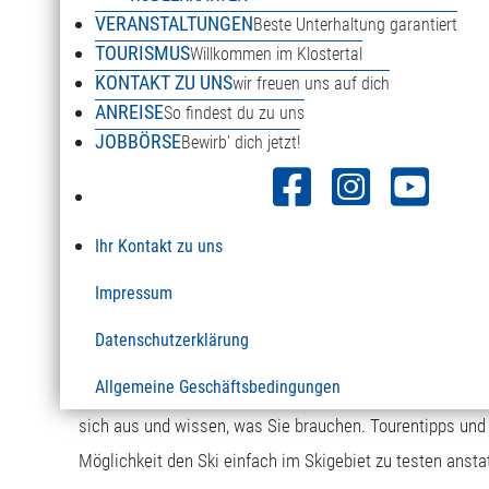
www.intersport-sonnenkopf.at
VERANSTALTUNGEN
Beste Unterhaltung garantiert
TOURISMUS
Willkommen im Klostertal
KONTAKT ZU UNS
wir freuen uns auf dich
ANREISE
So findest du zu uns
JOBBÖRSE
Bewirb' dich jetzt!
Ihr Kontakt zu uns
Impressum
Datenschutzerklärung
SKIBASE
Allgemeine Geschäftsbedingungen
Einmal in Klösterle und einmal in Wald zu finden, bietet 
sich aus und wissen, was Sie brauchen. Tourentipps und T
Möglichkeit den Ski einfach im Skigebiet zu testen anst