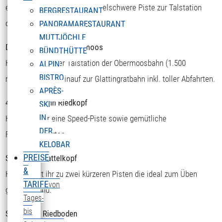
eine Speed-, Buckel- oder mittelschwere Piste zur Talstation
BERGRESTAURANT
oder gleich weiter zum Obermoos.
PANORAMARESTAURANT
MUTTJÖCHLE
Doppelsesselbahn Obermoos
BÜNDTHÜTTE
Hier gehts von der Talstation der Obermoosbahn (1.500
ALPIN
BISTRO
m) wieder dirket hinauf zur Glattingratbahn inkl. toller Abfahrten.
APRÈS-
4er Sesselbahn Riedkopf
SKI
IN
Hier findet ihr eine Speed-Piste sowie gemütliche
DER
Familienabfahrten.
KELOBAR
PREISE
Schlepplift Sattelkopf
&
Hier kommt ihr zu zwei kürzeren Pisten die ideal zum Üben
TARIFE
von
geeignet sind.
Tages-
bis
Schlepplift Riedboden