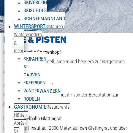
SKIVERLEIH
SKISCHULE
SCHNEEMANNLAND
WINTERSPORT
Skifahren,
Winterwandern
LIFTE & PISTEN
&
mehr
8er Kabinenbahn Sonnenkopf
SKIFAHREN
Von der Talstation schnell, sicher und bequem zur Bergstation
&
auf 1840 m Höhe.
CARVEN
FREERIDEN
4er Sesselbahn Obermuri
WINTERWANDERN
Mit einer kurzen Abfahrt gelangt ihr von der Bergstation zur
RODELN
Obermuri-Sesselbahn.
GASTRONOMIE
Restaurants,
ENGLISH
Hütten,
Sprache auswählen
Doppelsesselbahn Glattingrat
Après-
Hier geht es hinauf auf 2300 Meter auf den Glattingrat und über
Ski