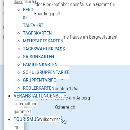
Saisonkarten
Etwas kürzer als der Riedkopf aber ebenfalls ein Garant für
BERG-
totalen Ski- und Boardingspaß.
&
TALFAHRT
Bettler Älpele
TAGESKARTEN
Der schnellste Weg für eine kleine Pause im Bergrestaurant.
MEHRTAGESKARTEN
TAGESWAHLSKIPASS
SAISONKARTEN
FAMILIENKARTEN
SCHULGRUPPENTARIFE
GRUPPENTARIFE
RODLERKARTEN
Danöfen 125a
VERANSTALTUNGEN
Beste
6754 Klösterle am Arlberg
Unterhaltung
Österreich
garantiert
TOURISMUS
Willkommen
im