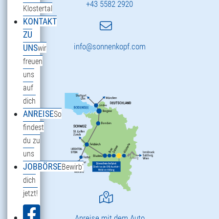
+43 5582 2920
Klostertal
KONTAKT
ZU
info@sonnenkopf.com
UNS
wir
freuen
uns
auf
dich
ANREISE
So
findest
du zu
uns
JOBBÖRSE
Bewirb'
dich
jetzt!
Anreise mit dem Auto