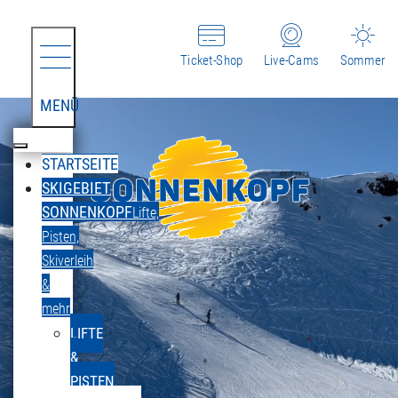
Ticket-Shop
Live-Cams
Sommer
MENÜ
STARTSEITE
SKIGEBIET
SONNENKOPF
Lifte,
Pisten,
Skiverleih
&
mehr
LIFTE
&
PISTEN