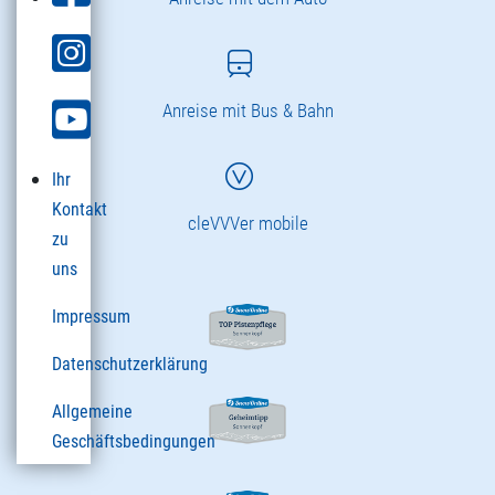
Anreise mit Bus & Bahn
Ihr
Kontakt
cleVVVer mobile
zu
uns
Impressum
Datenschutzerklärung
Allgemeine
Geschäftsbedingungen