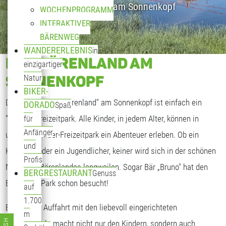
Kinderparadies am Sonnenkopf
WOCHENPROGRAMM
INTERAKTIVER
BÄRENWEG
WANDERERLEBNIS
in
DAS BÄRENLAND AM
einzigartiger
SONNENKOPF
Natur
BIKER-
Das "Sagenhafte Bärenland" am Sonnenkopf ist einfach ein
DORADO
Spaß
"bäriger" Freizeitpark. Alle Kinder, in jedem Alter, können in
für
Anfänger
unserem Kinder-Freizeitpark ein Abenteuer erleben. Ob ein
und
Kleinkind oder ein Jugendlicher, keiner wird sich in der schönen
Profis
Natur des Bärenlandes langweilen. Sogar Bär „Bruno" hat den
BERGRESTAURANT
Genuss
Bärenland Park schon besucht!
auf
1.700
Bereits die Auffahrt mit den liebevoll eingerichteten
m
Bärengondeln macht nicht nur den Kindern, sondern auch