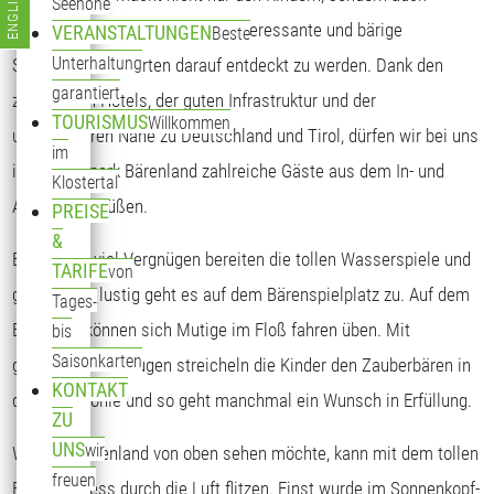
ENGLISH
Seehöhe
Sprache auswählen
Erwachsenen viel Spaß. Viele interessante und bärige
VERANSTALTUNGEN
Beste
Unterhaltung
Spielstationen warten darauf entdeckt zu werden. Dank den
garantiert
zahlreichen Hotels, der guten Infrastruktur und der
TOURISMUS
Willkommen
unmittelbaren Nähe zu Deutschland und Tirol, dürfen wir bei uns
im
im Freizeitpark Bärenland zahlreiche Gäste aus dem In- und
Klostertal
Ausland begrüßen.
PREISE
&
Besonders viel Vergnügen bereiten die tollen Wasserspiele und
TARIFE
von
ganz schön lustig geht es auf dem Bärenspielplatz zu. Auf dem
Tages-
Bärensee können sich Mutige im Floß fahren üben. Mit
bis
Saisonkarten
geschlossenen Augen streicheln die Kinder den Zauberbären in
KONTAKT
der Bärenhöhle und so geht manchmal ein Wunsch in Erfüllung.
ZU
UNS
wir
Wer das Bärenland von oben sehen möchte, kann mit dem tollen
freuen
Bären-Express durch die Luft flitzen. Einst wurde im Sonnenkopf-