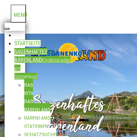
MENÜ
STARTSEITE
SAGENHAFTES
BÄRENLAND
Kinderparadies
am
Sonnenkopf
DAS
Sagenhaftes
IST
DAS
BÄRENLAND
Bärenland
BÄRENLAND
STATIONEN
SCHATZSUCHE