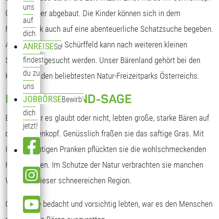
uns
Gebiet Silber abgebaut. Die Kinder können sich in dem
auf
Freizeitpark auch auf eine abenteuerliche Schatzsuche begeben.
dich
Auf einem großen Schürffeld kann nach weiteren kleinen
ANREISE
So
Silberbären gesucht werden. Unser Bärenland gehört bei den
findest
du zu
Kindern zu den beliebtesten Natur-Freizeitparks Österreichs.
uns
DIE BÄRENLAND-SAGE
JOBBÖRSE
Bewirb'
dich
Einst, ob Ihr es glaubt oder nicht, lebten große, starke Bären auf
jetzt!
dem Sonnenkopf. Genüsslich fraßen sie das saftige Gras. Mit
Ihren mächtigen Pranken pflückten sie die wohlschmeckenden
Heidelbeeren. Im Schutze der Natur verbrachten sie manchen
Winter in dieser schneereichen Region.
Obwohl sie bedacht und vorsichtig lebten, war es den Menschen