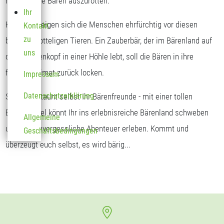
möglich, die Bären auszurotten.
Ihr
Heute verneigen sich die Menschen ehrfürchtig vor diesen
Kontakt
zu
braunen, zotteligen Tieren. Ein Zauberbär, der im Bärenland auf
uns
dem Sonnenkopf in einer Höhle lebt, soll die Bären in ihre
frühere Heimat zurück locken.
Impressum
Datenschutzerklärung
Seht und staunt selbst Ihr Bärenfreunde - mit einer tollen
Bärengondel könnt Ihr ins erlebnisreiche Bärenland schweben
Allgemeine
und dort unvergessliche Abenteuer erleben. Kommt und
Geschäftsbedingungen
überzeugt euch selbst, es wird bärig...