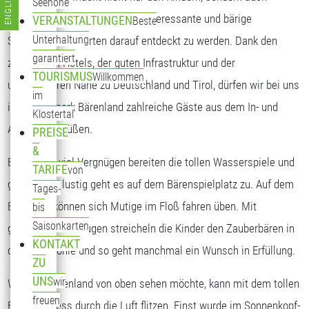
ENGLISH
Seehöhe
Sprache auswählen
Erwachsenen viel Spaß. Viele interessante und bärige
VERANSTALTUNGEN
Beste
Unterhaltung
Spielstationen warten darauf entdeckt zu werden. Dank den
garantiert
zahlreichen Hotels, der guten Infrastruktur und der
TOURISMUS
Willkommen
unmittelbaren Nähe zu Deutschland und Tirol, dürfen wir bei uns
im
im Freizeitpark Bärenland zahlreiche Gäste aus dem In- und
Klostertal
Ausland begrüßen.
PREISE
&
Besonders viel Vergnügen bereiten die tollen Wasserspiele und
TARIFE
von
ganz schön lustig geht es auf dem Bärenspielplatz zu. Auf dem
Tages-
Bärensee können sich Mutige im Floß fahren üben. Mit
bis
Saisonkarten
geschlossenen Augen streicheln die Kinder den Zauberbären in
KONTAKT
der Bärenhöhle und so geht manchmal ein Wunsch in Erfüllung.
ZU
UNS
wir
Wer das Bärenland von oben sehen möchte, kann mit dem tollen
freuen
Bären-Express durch die Luft flitzen. Einst wurde im Sonnenkopf-