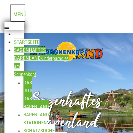
MENÜ
STARTSEITE
SAGENHAFTES
BÄRENLAND
Kinderparadies
am
Sonnenkopf
DAS
Sagenhaftes
IST
DAS
BÄRENLAND
Bärenland
BÄRENLAND
STATIONEN
SCHATZSUCHE