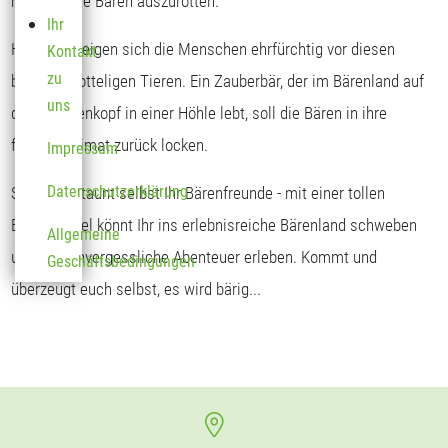
möglich, die Bären auszurotten.
Ihr
Heute verneigen sich die Menschen ehrfürchtig vor diesen
Kontakt
zu
braunen, zotteligen Tieren. Ein Zauberbär, der im Bärenland auf
uns
dem Sonnenkopf in einer Höhle lebt, soll die Bären in ihre
frühere Heimat zurück locken.
Impressum
Datenschutzerklärung
Seht und staunt selbst Ihr Bärenfreunde - mit einer tollen
Bärengondel könnt Ihr ins erlebnisreiche Bärenland schweben
Allgemeine
und dort unvergessliche Abenteuer erleben. Kommt und
Geschäftsbedingungen
überzeugt euch selbst, es wird bärig...