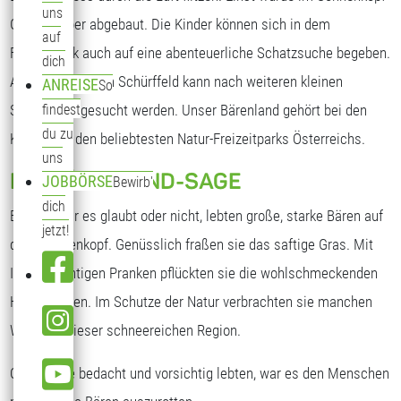
uns
Gebiet Silber abgebaut. Die Kinder können sich in dem
auf
Freizeitpark auch auf eine abenteuerliche Schatzsuche begeben.
dich
Auf einem großen Schürffeld kann nach weiteren kleinen
ANREISE
So
Silberbären gesucht werden. Unser Bärenland gehört bei den
findest
du zu
Kindern zu den beliebtesten Natur-Freizeitparks Österreichs.
uns
DIE BÄRENLAND-SAGE
JOBBÖRSE
Bewirb'
dich
Einst, ob Ihr es glaubt oder nicht, lebten große, starke Bären auf
jetzt!
dem Sonnenkopf. Genüsslich fraßen sie das saftige Gras. Mit
Ihren mächtigen Pranken pflückten sie die wohlschmeckenden
Heidelbeeren. Im Schutze der Natur verbrachten sie manchen
Winter in dieser schneereichen Region.
Obwohl sie bedacht und vorsichtig lebten, war es den Menschen