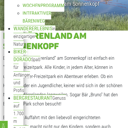
Kinderparadies am Sonnenkopf
WOCHENPROGRAMM
INTERAKTIVER
BÄRENWEG
WANDERERLEBNIS
in
DAS BÄRENLAND AM
einzigartiger
SONNENKOPF
Natur
BIKER-
Das "Sagenhafte Bärenland" am Sonnenkopf ist einfach ein
DORADO
Spaß
"bäriger" Freizeitpark. Alle Kinder, in jedem Alter, können in
für
Anfänger
unserem Kinder-Freizeitpark ein Abenteuer erleben. Ob ein
und
Kleinkind oder ein Jugendlicher, keiner wird sich in der schönen
Profis
Natur des Bärenlandes langweilen. Sogar Bär „Bruno" hat den
BERGRESTAURANT
Genuss
Bärenland Park schon besucht!
auf
1.700
Bereits die Auffahrt mit den liebevoll eingerichteten
m
Bärengondeln macht nicht nur den Kindern, sondern auch