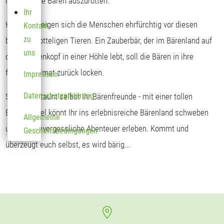
möglich, die Bären auszurotten.
Ihr
Heute verneigen sich die Menschen ehrfürchtig vor diesen
Kontakt
zu
braunen, zotteligen Tieren. Ein Zauberbär, der im Bärenland auf
uns
dem Sonnenkopf in einer Höhle lebt, soll die Bären in ihre
frühere Heimat zurück locken.
Impressum
Datenschutzerklärung
Seht und staunt selbst Ihr Bärenfreunde - mit einer tollen
Bärengondel könnt Ihr ins erlebnisreiche Bärenland schweben
Allgemeine
und dort unvergessliche Abenteuer erleben. Kommt und
Geschäftsbedingungen
überzeugt euch selbst, es wird bärig...