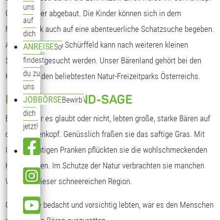
uns
Gebiet Silber abgebaut. Die Kinder können sich in dem
auf
Freizeitpark auch auf eine abenteuerliche Schatzsuche begeben.
dich
Auf einem großen Schürffeld kann nach weiteren kleinen
ANREISE
So
Silberbären gesucht werden. Unser Bärenland gehört bei den
findest
du zu
Kindern zu den beliebtesten Natur-Freizeitparks Österreichs.
uns
DIE BÄRENLAND-SAGE
JOBBÖRSE
Bewirb'
dich
Einst, ob Ihr es glaubt oder nicht, lebten große, starke Bären auf
jetzt!
dem Sonnenkopf. Genüsslich fraßen sie das saftige Gras. Mit
Ihren mächtigen Pranken pflückten sie die wohlschmeckenden
Heidelbeeren. Im Schutze der Natur verbrachten sie manchen
Winter in dieser schneereichen Region.
Obwohl sie bedacht und vorsichtig lebten, war es den Menschen