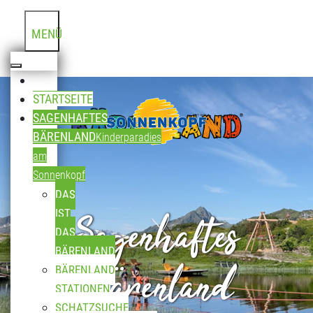
MENÜ
STARTSEITE
SAGENHAFTES
BÄRENLAND
Kinderparadies
am
Sonnenkopf
DAS
Sagenhaftes
IST
DAS
BÄRENLAND
Bärenland
BÄRENLAND
STATIONEN
SCHATZSUCHE