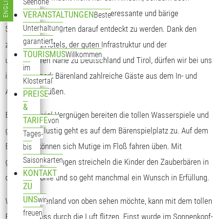
ENGLISH
Seehöhe
Sprache auswählen
Erwachsenen viel Spaß. Viele interessante und bärige
VERANSTALTUNGEN
Beste
Unterhaltung
Spielstationen warten darauf entdeckt zu werden. Dank den
garantiert
zahlreichen Hotels, der guten Infrastruktur und der
TOURISMUS
Willkommen
unmittelbaren Nähe zu Deutschland und Tirol, dürfen wir bei uns
im
im Freizeitpark Bärenland zahlreiche Gäste aus dem In- und
Klostertal
Ausland begrüßen.
PREISE
&
Besonders viel Vergnügen bereiten die tollen Wasserspiele und
TARIFE
von
ganz schön lustig geht es auf dem Bärenspielplatz zu. Auf dem
Tages-
Bärensee können sich Mutige im Floß fahren üben. Mit
bis
Saisonkarten
geschlossenen Augen streicheln die Kinder den Zauberbären in
KONTAKT
der Bärenhöhle und so geht manchmal ein Wunsch in Erfüllung.
ZU
UNS
wir
Wer das Bärenland von oben sehen möchte, kann mit dem tollen
freuen
Bären-Express durch die Luft flitzen. Einst wurde im Sonnenkopf-