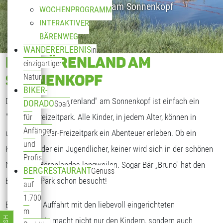
Kinderparadies am Sonnenkopf
WOCHENPROGRAMM
INTERAKTIVER
BÄRENWEG
WANDERERLEBNIS
in
DAS BÄRENLAND AM
einzigartiger
SONNENKOPF
Natur
BIKER-
Das "Sagenhafte Bärenland" am Sonnenkopf ist einfach ein
DORADO
Spaß
"bäriger" Freizeitpark. Alle Kinder, in jedem Alter, können in
für
Anfänger
unserem Kinder-Freizeitpark ein Abenteuer erleben. Ob ein
und
Kleinkind oder ein Jugendlicher, keiner wird sich in der schönen
Profis
Natur des Bärenlandes langweilen. Sogar Bär „Bruno" hat den
BERGRESTAURANT
Genuss
Bärenland Park schon besucht!
auf
1.700
Bereits die Auffahrt mit den liebevoll eingerichteten
m
Bärengondeln macht nicht nur den Kindern, sondern auch