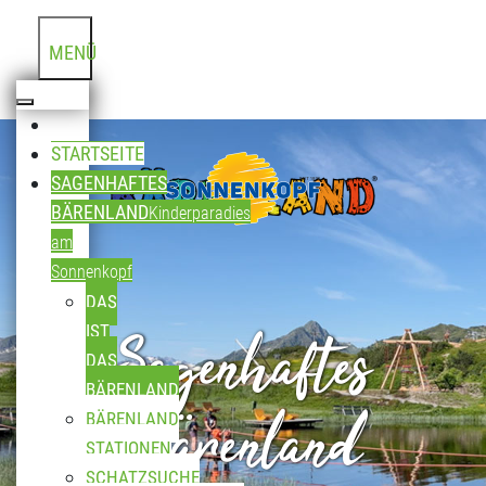
MENÜ
STARTSEITE
SAGENHAFTES
BÄRENLAND
Kinderparadies
am
Sonnenkopf
DAS
Sagenhaftes
IST
DAS
BÄRENLAND
Bärenland
BÄRENLAND
STATIONEN
SCHATZSUCHE