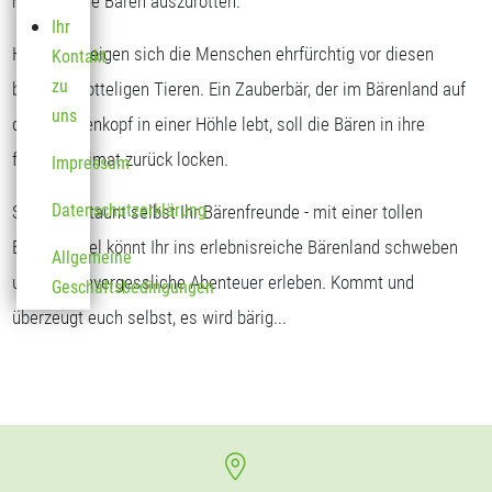
möglich, die Bären auszurotten.
Ihr
Heute verneigen sich die Menschen ehrfürchtig vor diesen
Kontakt
zu
braunen, zotteligen Tieren. Ein Zauberbär, der im Bärenland auf
uns
dem Sonnenkopf in einer Höhle lebt, soll die Bären in ihre
frühere Heimat zurück locken.
Impressum
Datenschutzerklärung
Seht und staunt selbst Ihr Bärenfreunde - mit einer tollen
Bärengondel könnt Ihr ins erlebnisreiche Bärenland schweben
Allgemeine
und dort unvergessliche Abenteuer erleben. Kommt und
Geschäftsbedingungen
überzeugt euch selbst, es wird bärig...