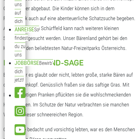
uns
Gebiet Silber abgebaut. Die Kinder können sich in dem
auf
Freizeitpark auch auf eine abenteuerliche Schatzsuche begeben.
dich
Auf einem großen Schürffeld kann nach weiteren kleinen
ANREISE
So
Silberbären gesucht werden. Unser Bärenland gehört bei den
findest
du zu
Kindern zu den beliebtesten Natur-Freizeitparks Österreichs.
uns
DIE BÄRENLAND-SAGE
JOBBÖRSE
Bewirb'
dich
Einst, ob Ihr es glaubt oder nicht, lebten große, starke Bären auf
jetzt!
dem Sonnenkopf. Genüsslich fraßen sie das saftige Gras. Mit
Ihren mächtigen Pranken pflückten sie die wohlschmeckenden
Heidelbeeren. Im Schutze der Natur verbrachten sie manchen
Winter in dieser schneereichen Region.
Obwohl sie bedacht und vorsichtig lebten, war es den Menschen