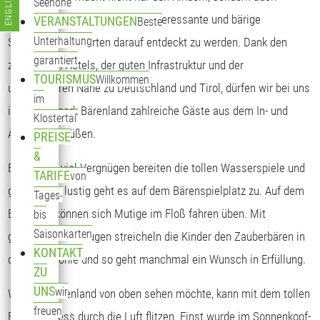
ENGLISH
Seehöhe
Sprache auswählen
Erwachsenen viel Spaß. Viele interessante und bärige
VERANSTALTUNGEN
Beste
Unterhaltung
Spielstationen warten darauf entdeckt zu werden. Dank den
garantiert
zahlreichen Hotels, der guten Infrastruktur und der
TOURISMUS
Willkommen
unmittelbaren Nähe zu Deutschland und Tirol, dürfen wir bei uns
im
im Freizeitpark Bärenland zahlreiche Gäste aus dem In- und
Klostertal
Ausland begrüßen.
PREISE
&
Besonders viel Vergnügen bereiten die tollen Wasserspiele und
TARIFE
von
ganz schön lustig geht es auf dem Bärenspielplatz zu. Auf dem
Tages-
Bärensee können sich Mutige im Floß fahren üben. Mit
bis
Saisonkarten
geschlossenen Augen streicheln die Kinder den Zauberbären in
KONTAKT
der Bärenhöhle und so geht manchmal ein Wunsch in Erfüllung.
ZU
UNS
wir
Wer das Bärenland von oben sehen möchte, kann mit dem tollen
freuen
Bären-Express durch die Luft flitzen. Einst wurde im Sonnenkopf-