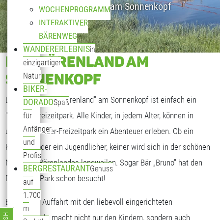
Kinderparadies am Sonnenkopf
WOCHENPROGRAMM
INTERAKTIVER
BÄRENWEG
WANDERERLEBNIS
in
DAS BÄRENLAND AM
einzigartiger
SONNENKOPF
Natur
BIKER-
Das "Sagenhafte Bärenland" am Sonnenkopf ist einfach ein
DORADO
Spaß
"bäriger" Freizeitpark. Alle Kinder, in jedem Alter, können in
für
Anfänger
unserem Kinder-Freizeitpark ein Abenteuer erleben. Ob ein
und
Kleinkind oder ein Jugendlicher, keiner wird sich in der schönen
Profis
Natur des Bärenlandes langweilen. Sogar Bär „Bruno" hat den
BERGRESTAURANT
Genuss
Bärenland Park schon besucht!
auf
1.700
Bereits die Auffahrt mit den liebevoll eingerichteten
m
Bärengondeln macht nicht nur den Kindern, sondern auch