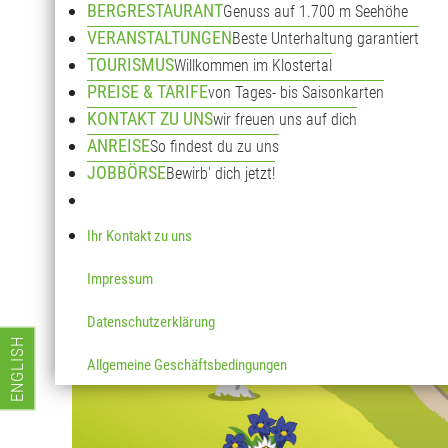
B
BERGRESTAURANT
Genuss auf 1.700 m Seehöhe
VERANSTALTUNGEN
Beste Unterhaltung garantiert
TOURISMUS
Willkommen im Klostertal
PREISE & TARIFE
von Tages- bis Saisonkarten
KONTAKT ZU UNS
wir freuen uns auf dich
ANREISE
So findest du zu uns
JOBBÖRSE
Bewirb' dich jetzt!
Ihr Kontakt zu uns
Impressum
Datenschutzerklärung
ENGLISH
Sprache auswählen
Allgemeine Geschäftsbedingungen