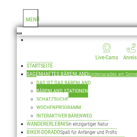
BÄRENLAND-STA
MENÜ
Live-Cams
Anreis
STARTSEITE
SAGENHAFTES BÄRENLAND
Kinderparadies am Sonn
DAS IST DAS BÄRENLAND
BÄRENLAND STATIONEN
SCHATZSUCHE
WOCHENPROGRAMM
INTERAKTIVER BÄRENWEG
WANDERERLEBNIS
in einzigartiger Natur
BIKER-DORADO
Spaß für Anfänger und Profis