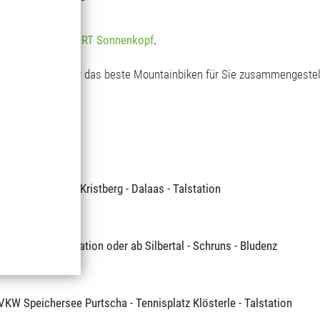
Biker-Dorado
ahn bei
INTERSPORT Sonnenkopf
.
Spaß für Anfänger und Profis
-Alpen Routen für das beste Mountainbiken für Sie zusammengestell
alaas - Talstation
Bartholomäberg - Kristberg - Dalaas - Talstation
rg - Dalaas - Talstation oder ab Silbertal - Schruns - Bludenz
- VKW Speichersee Purtscha - Tennisplatz Klösterle - Talstation