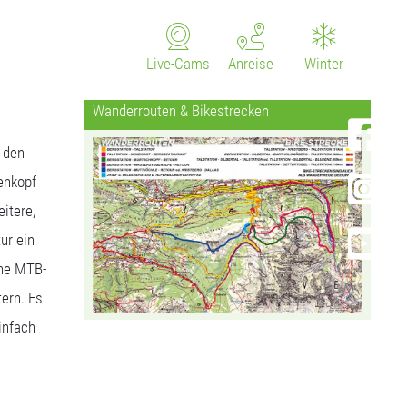
Live-Cams
Anreise
Winter
Wanderrouten & Bikestrecken
 den
enkopf
itere,
ur ein
ine MTB-
ern. Es
infach