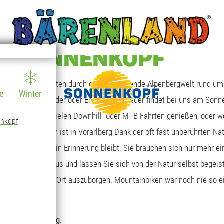
AM SONNENKOPF
enhaften MTB-Routen durch die faszinierende Alpenbergwelt rund um
e
Winter
 oder Profis, Kinder oder Erwachsene, jeder findet bei uns am Sonn
ie den Tag mit vielen Downhill- oder MTB-Fahrten genießen, oder we
enkopf
. Mountainbiken ist in Vorarlberg Dank der oft fast unberührten Nat
 Kindern lange in Erinnerung bleibt. Sie brauchen sich nur mehr e
h ein MTB-Bike aus und lassen Sie sich von der Natur selbst begeist
nd Erwachsene vor Ort auszuborgen. Mountainbiken war noch nie so e
rant zur Verfügung.