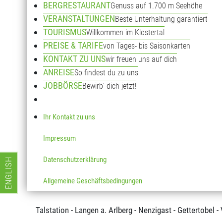
BERGRESTAURANT
Genuss auf 1.700 m Seehöhe
Bike-Transport € 6,50 (Berg- oder Talfahrt)
VERANSTALTUNGEN
Beste Unterhaltung garantiert
Fahrradverleih direkt an der Talstation der Sonnenkopfb
TOURISMUS
Willkommen im Klostertal
PREISE & TARIFE
von Tages- bis Saisonkarten
Nachstehend haben wir einige sehr schöne Mountainbike
KONTAKT ZU UNS
wir freuen uns auf dich
Suchen sie sich eine MTB-Tour aus!
ANREISE
So findest du zu uns
JOBBÖRSE
Bewirb' dich jetzt!
Talstation - Bergstation - Wasserstubental - Kristberg - D
Distanz: ca 31 Kilometer - Schwierigkeit: 1
Ihr Kontakt zu uns
Bergstation - Wasserstubental - Fellimännle - Silbertal - 
Impressum
Distanz: ca 60 Kilometer - Schwierigkeit: 1
Datenschutzerklärung
ENGLISH
Talstation - Bergstation - Fellimännle - Silbertal - Kristbe
Sprache auswählen
Allgemeine Geschäftsbedingungen
Distanz: ca 65 Kilometer - Schwierigkeit: 1
Talstation - Langen a. Arlberg - Nenzigast - Gettertobel 