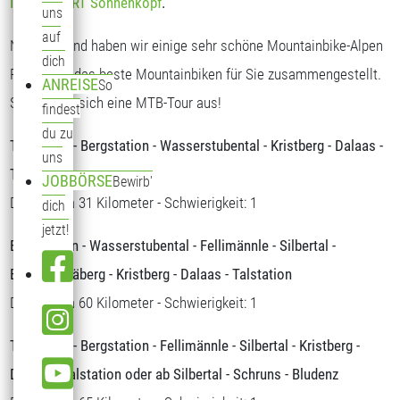
INTERSPORT Sonnenkopf
.
uns
auf
Nachstehend haben wir einige sehr schöne Mountainbike-Alpen
dich
Routen für das beste Mountainbiken für Sie zusammengestellt.
ANREISE
So
Suchen sie sich eine MTB-Tour aus!
findest
du zu
Talstation - Bergstation - Wasserstubental - Kristberg - Dalaas -
uns
Talstation
JOBBÖRSE
Bewirb'
Distanz: ca 31 Kilometer - Schwierigkeit: 1
dich
jetzt!
Bergstation - Wasserstubental - Fellimännle - Silbertal -
Bartholomäberg - Kristberg - Dalaas - Talstation
Distanz: ca 60 Kilometer - Schwierigkeit: 1
Talstation - Bergstation - Fellimännle - Silbertal - Kristberg -
Dalaas - Talstation oder ab Silbertal - Schruns - Bludenz