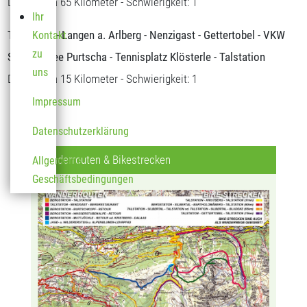
Distanz: ca 65 Kilometer - Schwierigkeit: 1
Ihr
Talstation - Langen a. Arlberg - Nenzigast - Gettertobel - VKW
Kontakt
zu
Speichersee Purtscha - Tennisplatz Klösterle - Talstation
uns
Distanz: ca 15 Kilometer - Schwierigkeit: 1
Impressum
Datenschutzerklärung
Wanderrouten & Bikestrecken
Allgemeine
Geschäftsbedingungen