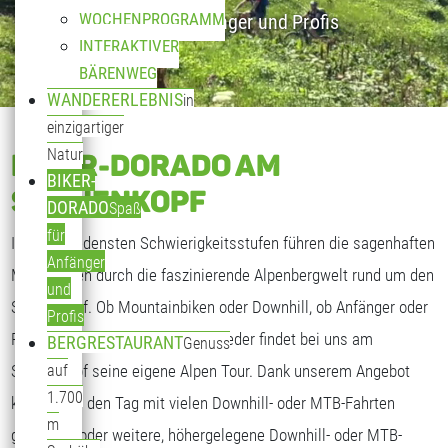
WOCHENPROGRAMM
Spaß für Anfänger und Profis
INTERAKTIVER
BÄRENWEG
WANDERERLEBNIS
in
einzigartiger
Natur
BIKER-DORADO AM
BIKER-
SONNENKOPF
DORADO
Spaß
für
In verschiedensten Schwierigkeitsstufen führen die sagenhaften
Anfänger
MTB-Routen durch die faszinierende Alpenbergwelt rund um den
und
Sonnenkopf. Ob Mountainbiken oder Downhill, ob Anfänger oder
Profis
Profis, Kinder oder Erwachsene, jeder findet bei uns am
BERGRESTAURANT
Genuss
Sonnenkopf seine eigene Alpen Tour. Dank unserem Angebot
auf
1.700
können Sie den Tag mit vielen Downhill- oder MTB-Fahrten
m
genießen, oder weitere, höhergelegene Downhill- oder MTB-