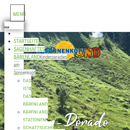
MENÜ
STARTSEITE
SAGENHAFTES
BÄRENLAND
Kinderparadies
am
Sonnenkopf
DAS
IST
DAS
BÄRENLAND
Biker-Dorado
BÄRENLAND
STATIONEN
SCHATZSUCHE