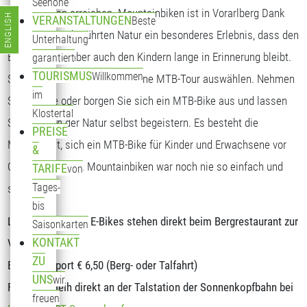
Seehöhe
Alpen Routen erreichen. Mountainbiken ist in Vorarlberg Dank
ENGLISH
VERANSTALTUNGEN
Beste
Sprache auswählen
der oft fast unberührten Natur ein besonderes Erlebnis, dass den
Unterhaltung
Erwachsenen aber auch den Kindern lange in Erinnerung bleibt.
garantiert
TOURISMUS
Willkommen
Sie brauchen sich nur mehr eine MTB-Tour auswählen. Nehmen
im
Sie ihr Bike oder borgen Sie sich ein MTB-Bike aus und lassen
Klostertal
Sie sich von der Natur selbst begeistern. Es besteht die
PREISE
Möglichkeit, sich ein MTB-Bike für Kinder und Erwachsene vor
&
Ort auszuborgen. Mountainbiken war noch nie so einfach und
TARIFE
von
Tages-
spannend.
bis
Ladestationen für E-Bikes stehen direkt beim Bergrestaurant zur
Saisonkarten
KONTAKT
Verfügung.
ZU
Bike-Transport € 6,50 (Berg- oder Talfahrt)
UNS
wir
Fahrradverleih direkt an der Talstation der Sonnenkopfbahn bei
freuen