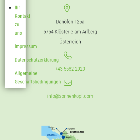
Ihr
Kontakt
Danöfen 125a
zu
6754 Klösterle am Arlberg
uns
Österreich
Impressum
Datenschutzerklärung
+43 5582 2920
Allgemeine
Geschäftsbedingungen
info@sonnenkopf.com