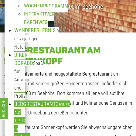
WOCHENPROGRAMM
Genuss auf 1.700 m Seehöhe
INTERAKTIVER
BÄRENWEG
WANDERERLEBNIS
in
einzigartiger
Natur
BERGRESTAURANT AM
BIKER-
SONNENKOPF
DORADO
Spaß
für
Das
generalsanierte und neugestaltete Bergrestaurant
am
Anfänger
Sonnenkopf mit seinen großen Sonnenterrassen, befindet sich
und
auf fast 2.000 m Seehöhe. Dort kommen all jene voll auf ihre
Profis
Kosten, die freundliche Gastlichkeit und kulinarische Genüsse in
ENGLISH
BERGRESTAURANT
Genuss
Sprache auswählen
traumhafter Umgebung genießen möchten.
auf
1.700
Im Bergrestaurant Sonnenkopf werden Sie abwechslungsreichen
m