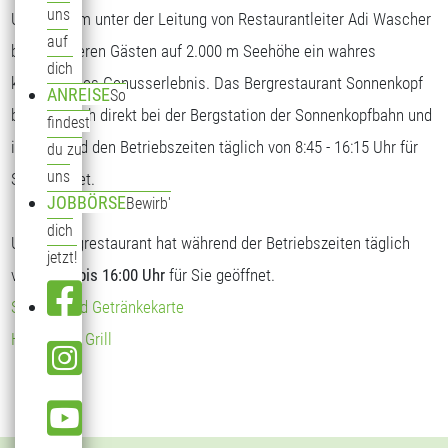
uns
Unser Team unter der Leitung von Restaurantleiter Adi Wascher
auf
bietet unseren Gästen auf 2.000 m Seehöhe ein wahres
dich
kulinarisches Genusserlebnis. Das Bergrestaurant Sonnenkopf
ANREISE
So
befindet sich direkt bei der Bergstation der Sonnenkopfbahn und
findest
ist während den Betriebszeiten täglich von 8:45 - 16:15 Uhr für
du zu
uns
Sie geöffnet.
JOBBÖRSE
Bewirb'
dich
Unser Bergrestaurant hat während der Betriebszeiten täglich
jetzt!
von
09:00 bis 16:00 Uhr
für Sie geöffnet.
Speise- und Getränkekarte
Hendl vom Grill