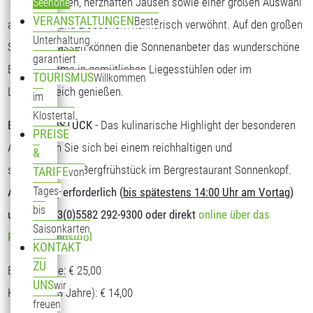
Tagesgerichten, herzhaften Jausen sowie einer großen Auswahl
Seehöhe
VERANSTALTUNGEN
Beste
an Kuchen und Eisbechern kulinarisch verwöhnt. Auf den großen
Unterhaltung
Sonnenterrassen können die Sonnenanbeter das wunderschöne
garantiert
Bergpanorama in gemütlichen Liegesstühlen oder im
TOURISMUS
Willkommen
Loungebereich genießen.
im
Klostertal
BERGFRÜHSTÜCK
- Das kulinarische Highlight der besonderen
PREISE
Art. Stärken Sie sich bei einem reichhaltigen und
&
schmackhaften Bergfrühstück im Bergrestaurant Sonnenkopf.
TARIFE
von
Tages-
Anmeldung erforderlich (
bis spätestens 14:00 Uhr am Vortag
)
bis
unter T: +43(0)5582 292-9300 oder direkt
online über das
Saisonkarten
Reservierungstool
KONTAKT
ZU
Erwachsene: € 25,00
UNS
wir
Kinder (5-13 Jahre): € 14,00
freuen