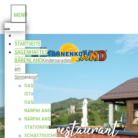
MENÜ
STARTSEITE
SAGENHAFTES
BÄRENLAND
Kinderparadies
am
Sonnenkopf
DAS
IST
DAS
BÄRENLAND
Bergrestaurant
BÄRENLAND
STATIONEN
SCHATZSUCHE