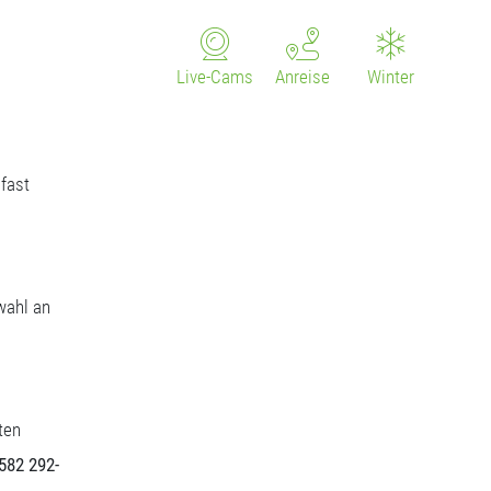
Live-Cams
Anreise
Winter
fast
wahl an
ten
5582 292-