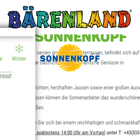
T AM SONNENKOPF
 Sonnenkopf mit seinen großen Sonnenterrassen, befindet sich auf 
e
Winter
en, die freundliche Gastlichkeit und kulinarische Genüsse in
enkopf
eichen Tagesgerichten, herzhaften Jausen sowie einer großen Aus
großen Sonnenterrassen können die Sonnenanbeter das wunderschöne
ungebereich genießen.
nderen Art. Stärken Sie sich bei einem reichhaltigen und schmackhaf
erforderlich (
bis spätestens 14:00 Uhr am Vortag
) unter T: +43(0)