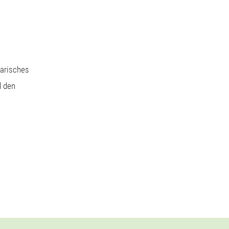
narisches
d den