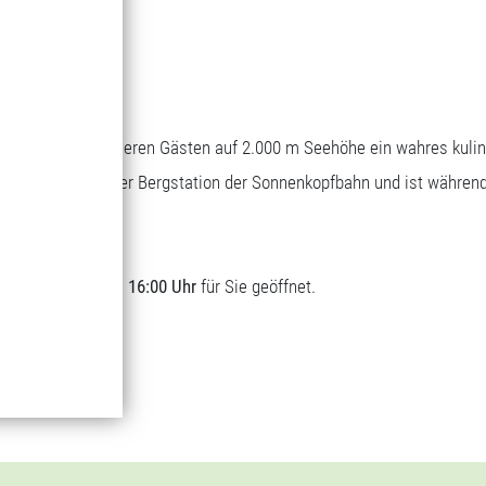
Bergrestaurant
Genuss auf 1.700 m Seehöhe
Wascher bietet unseren Gästen auf 2.000 m Seehöhe ein wahres kuli
sich direkt bei der Bergstation der Sonnenkopfbahn und ist währen
t.
lich von
09:00 bis 16:00 Uhr
für Sie geöffnet.