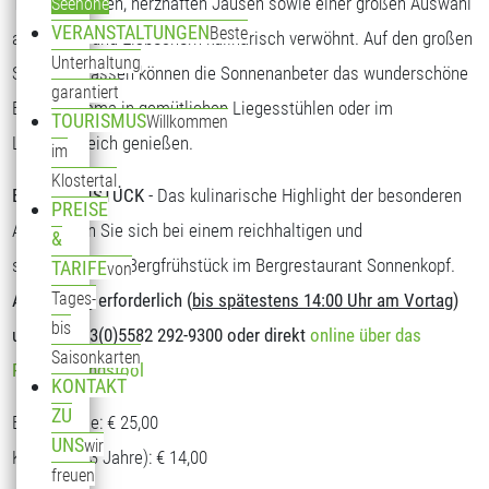
Tagesgerichten, herzhaften Jausen sowie einer großen Auswahl
Seehöhe
VERANSTALTUNGEN
Beste
an Kuchen und Eisbechern kulinarisch verwöhnt. Auf den großen
Unterhaltung
Sonnenterrassen können die Sonnenanbeter das wunderschöne
garantiert
Bergpanorama in gemütlichen Liegesstühlen oder im
TOURISMUS
Willkommen
Loungebereich genießen.
im
Klostertal
BERGFRÜHSTÜCK
- Das kulinarische Highlight der besonderen
PREISE
Art. Stärken Sie sich bei einem reichhaltigen und
&
schmackhaften Bergfrühstück im Bergrestaurant Sonnenkopf.
TARIFE
von
Tages-
Anmeldung erforderlich (
bis spätestens 14:00 Uhr am Vortag
)
bis
unter T: +43(0)5582 292-9300 oder direkt
online über das
Saisonkarten
Reservierungstool
KONTAKT
ZU
Erwachsene: € 25,00
UNS
wir
Kinder (5-13 Jahre): € 14,00
freuen