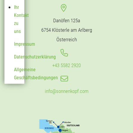
Ihr
Kontakt
Danöfen 125a
zu
6754 Klösterle am Arlberg
uns
Österreich
Impressum
Datenschutzerklärung
+43 5582 2920
Allgemeine
Geschäftsbedingungen
info@sonnenkopf.com