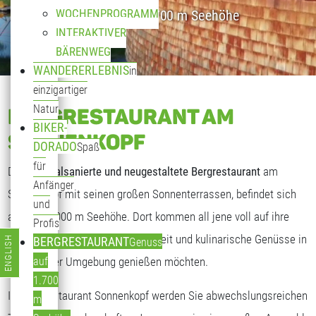
WOCHENPROGRAMM
Genuss auf 1.700 m Seehöhe
INTERAKTIVER
BÄRENWEG
WANDERERLEBNIS
in
einzigartiger
Natur
BERGRESTAURANT AM
BIKER-
SONNENKOPF
DORADO
Spaß
für
Das
generalsanierte und neugestaltete Bergrestaurant
am
Anfänger
Sonnenkopf mit seinen großen Sonnenterrassen, befindet sich
und
auf fast 2.000 m Seehöhe. Dort kommen all jene voll auf ihre
Profis
Kosten, die freundliche Gastlichkeit und kulinarische Genüsse in
ENGLISH
BERGRESTAURANT
Genuss
Sprache auswählen
traumhafter Umgebung genießen möchten.
auf
1.700
Im Bergrestaurant Sonnenkopf werden Sie abwechslungsreichen
m