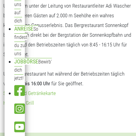
uns
Unser Team unter der Leitung von Restaurantleiter Adi Wascher
auf
bietet unseren Gästen auf 2.000 m Seehöhe ein wahres
dich
kulinarisches Genusserlebnis. Das Bergrestaurant Sonnenkopf
ANREISE
So
befindet sich direkt bei der Bergstation der Sonnenkopfbahn und
findest
ist während den Betriebszeiten täglich von 8:45 - 16:15 Uhr für
du zu
uns
Sie geöffnet.
JOBBÖRSE
Bewirb'
dich
Unser Bergrestaurant hat während der Betriebszeiten täglich
jetzt!
von
09:00 bis 16:00 Uhr
für Sie geöffnet.
Speise- und Getränkekarte
Hendl vom Grill