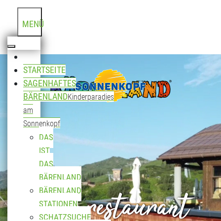
MENÜ
STARTSEITE
SAGENHAFTES
BÄRENLAND
Kinderparadies
am
Sonnenkopf
DAS
IST
DAS
BÄRENLAND
Bergrestaurant
BÄRENLAND
STATIONEN
SCHATZSUCHE