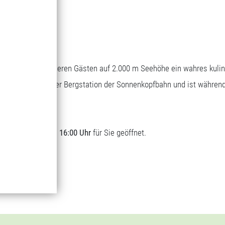
Bergrestaurant
Genuss auf 1.700 m Seehöhe
Wascher bietet unseren Gästen auf 2.000 m Seehöhe ein wahres kuli
sich direkt bei der Bergstation der Sonnenkopfbahn und ist währen
t.
lich von
09:00 bis 16:00 Uhr
für Sie geöffnet.