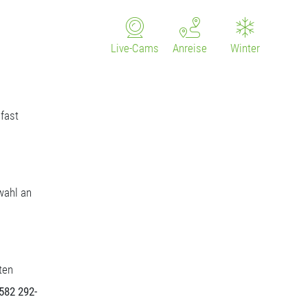
Live-Cams
Anreise
Winter
fast
wahl an
ten
5582 292-