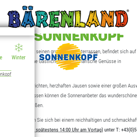
T AM SONNENKOPF
 Sonnenkopf mit seinen großen Sonnenterrassen, befindet sich auf 
e
Winter
en, die freundliche Gastlichkeit und kulinarische Genüsse in
enkopf
eichen Tagesgerichten, herzhaften Jausen sowie einer großen Aus
großen Sonnenterrassen können die Sonnenanbeter das wunderschöne
ungebereich genießen.
nderen Art. Stärken Sie sich bei einem reichhaltigen und schmackhaf
erforderlich (
bis spätestens 14:00 Uhr am Vortag
) unter T: +43(0)