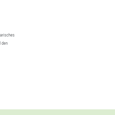
narisches
d den