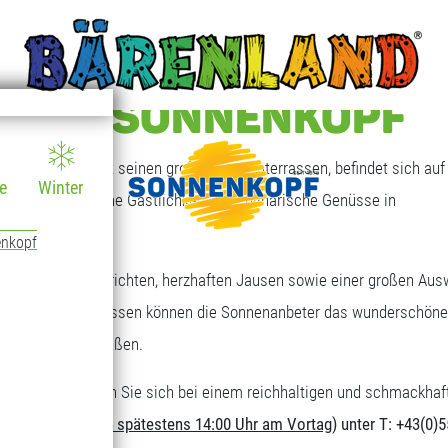
T AM SONNENKOPF
 Sonnenkopf mit seinen großen Sonnenterrassen, befindet sich auf 
e
Winter
en, die freundliche Gastlichkeit und kulinarische Genüsse in
enkopf
eichen Tagesgerichten, herzhaften Jausen sowie einer großen Aus
großen Sonnenterrassen können die Sonnenanbeter das wunderschöne
ungebereich genießen.
nderen Art. Stärken Sie sich bei einem reichhaltigen und schmackhaf
erforderlich (
bis spätestens 14:00 Uhr am Vortag
) unter T: +43(0)