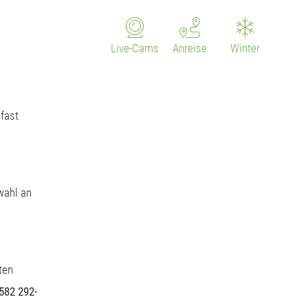
Live-Cams
Anreise
Winter
fast
wahl an
ten
5582 292-