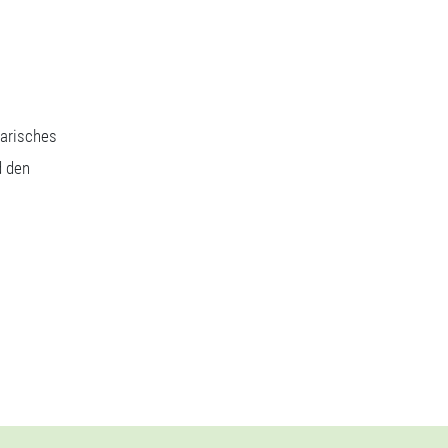
narisches
d den