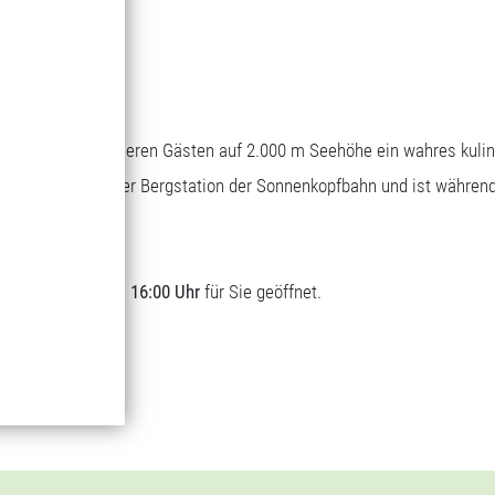
Bergrestaurant
Genuss auf 1.700 m Seehöhe
Wascher bietet unseren Gästen auf 2.000 m Seehöhe ein wahres kuli
sich direkt bei der Bergstation der Sonnenkopfbahn und ist währen
t.
lich von
09:00 bis 16:00 Uhr
für Sie geöffnet.