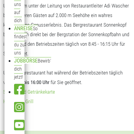
uns
Unser Team unter der Leitung von Restaurantleiter Adi Wascher
auf
bietet unseren Gästen auf 2.000 m Seehöhe ein wahres
dich
kulinarisches Genusserlebnis. Das Bergrestaurant Sonnenkopf
ANREISE
So
befindet sich direkt bei der Bergstation der Sonnenkopfbahn und
findest
ist während den Betriebszeiten täglich von 8:45 - 16:15 Uhr für
du zu
uns
Sie geöffnet.
JOBBÖRSE
Bewirb'
dich
Unser Bergrestaurant hat während der Betriebszeiten täglich
jetzt!
von
09:00 bis 16:00 Uhr
für Sie geöffnet.
Speise- und Getränkekarte
Hendl vom Grill