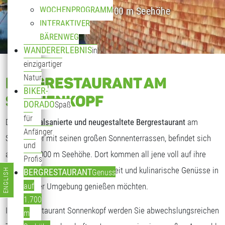
WOCHENPROGRAMM
Genuss auf 1.700 m Seehöhe
INTERAKTIVER
BÄRENWEG
WANDERERLEBNIS
in
einzigartiger
Natur
BERGRESTAURANT AM
BIKER-
SONNENKOPF
DORADO
Spaß
für
Das
generalsanierte und neugestaltete Bergrestaurant
am
Anfänger
Sonnenkopf mit seinen großen Sonnenterrassen, befindet sich
und
auf fast 2.000 m Seehöhe. Dort kommen all jene voll auf ihre
Profis
Kosten, die freundliche Gastlichkeit und kulinarische Genüsse in
ENGLISH
BERGRESTAURANT
Genuss
Sprache auswählen
traumhafter Umgebung genießen möchten.
auf
1.700
Im Bergrestaurant Sonnenkopf werden Sie abwechslungsreichen
m