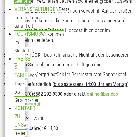
Tagesgerichten, herzhaften Jausen sowie einer großen Auswahl
Seehöhe
VERANSTALTUNGEN
Beste
an Kuchen und Eisbechern kulinarisch verwöhnt. Auf den großen
Unterhaltung
Sonnenterrassen können die Sonnenanbeter das wunderschöne
garantiert
Bergpanorama in gemütlichen Liegesstühlen oder im
TOURISMUS
Willkommen
Loungebereich genießen.
im
Klostertal
BERGFRÜHSTÜCK
- Das kulinarische Highlight der besonderen
PREISE
Art. Stärken Sie sich bei einem reichhaltigen und
&
schmackhaften Bergfrühstück im Bergrestaurant Sonnenkopf.
TARIFE
von
Tages-
Anmeldung erforderlich (
bis spätestens 14:00 Uhr am Vortag
)
bis
unter T: +43(0)5582 292-9300 oder direkt
online über das
Saisonkarten
Reservierungstool
KONTAKT
ZU
Erwachsene: € 25,00
UNS
wir
Kinder (5-13 Jahre): € 14,00
freuen