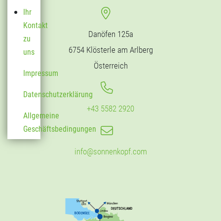
Ihr
Kontakt
Danöfen 125a
zu
6754 Klösterle am Arlberg
uns
Österreich
Impressum
Datenschutzerklärung
+43 5582 2920
Allgemeine
Geschäftsbedingungen
info@sonnenkopf.com