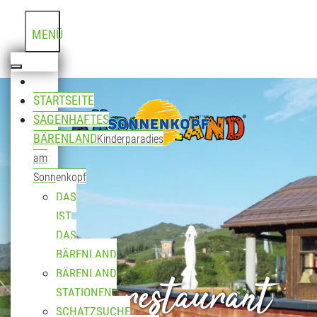
MENÜ
STARTSEITE
SAGENHAFTES
BÄRENLAND
Kinderparadies
am
Sonnenkopf
DAS
IST
DAS
BÄRENLAND
Bergrestaurant
BÄRENLAND
STATIONEN
SCHATZSUCHE