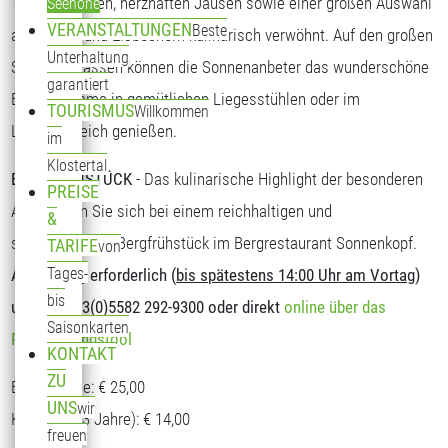
Tagesgerichten, herzhaften Jausen sowie einer großen Auswahl
Seehöhe
VERANSTALTUNGEN
Beste
an Kuchen und Eisbechern kulinarisch verwöhnt. Auf den großen
Unterhaltung
Sonnenterrassen können die Sonnenanbeter das wunderschöne
garantiert
Bergpanorama in gemütlichen Liegesstühlen oder im
TOURISMUS
Willkommen
Loungebereich genießen.
im
Klostertal
BERGFRÜHSTÜCK
- Das kulinarische Highlight der besonderen
PREISE
Art. Stärken Sie sich bei einem reichhaltigen und
&
schmackhaften Bergfrühstück im Bergrestaurant Sonnenkopf.
TARIFE
von
Tages-
Anmeldung erforderlich (
bis spätestens 14:00 Uhr am Vortag
)
bis
unter T: +43(0)5582 292-9300 oder direkt
online über das
Saisonkarten
Reservierungstool
KONTAKT
ZU
Erwachsene: € 25,00
UNS
wir
Kinder (5-13 Jahre): € 14,00
freuen