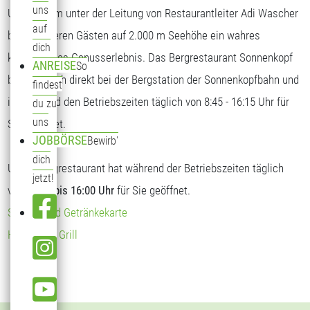
uns
Unser Team unter der Leitung von Restaurantleiter Adi Wascher
auf
bietet unseren Gästen auf 2.000 m Seehöhe ein wahres
dich
kulinarisches Genusserlebnis. Das Bergrestaurant Sonnenkopf
ANREISE
So
befindet sich direkt bei der Bergstation der Sonnenkopfbahn und
findest
ist während den Betriebszeiten täglich von 8:45 - 16:15 Uhr für
du zu
uns
Sie geöffnet.
JOBBÖRSE
Bewirb'
dich
Unser Bergrestaurant hat während der Betriebszeiten täglich
jetzt!
von
09:00 bis 16:00 Uhr
für Sie geöffnet.
Speise- und Getränkekarte
Hendl vom Grill