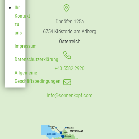
Ihr
Kontakt
Danöfen 125a
zu
6754 Klösterle am Arlberg
uns
Österreich
Impressum
Datenschutzerklärung
+43 5582 2920
Allgemeine
Geschäftsbedingungen
info@sonnenkopf.com