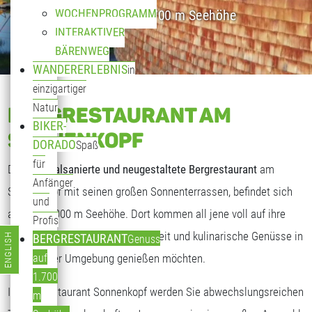
WOCHENPROGRAMM
Genuss auf 1.700 m Seehöhe
INTERAKTIVER
BÄRENWEG
WANDERERLEBNIS
in
einzigartiger
Natur
BERGRESTAURANT AM
BIKER-
SONNENKOPF
DORADO
Spaß
für
Das
generalsanierte und neugestaltete Bergrestaurant
am
Anfänger
Sonnenkopf mit seinen großen Sonnenterrassen, befindet sich
und
auf fast 2.000 m Seehöhe. Dort kommen all jene voll auf ihre
Profis
Kosten, die freundliche Gastlichkeit und kulinarische Genüsse in
ENGLISH
BERGRESTAURANT
Genuss
Sprache auswählen
traumhafter Umgebung genießen möchten.
auf
1.700
Im Bergrestaurant Sonnenkopf werden Sie abwechslungsreichen
m