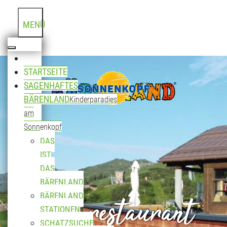
MENÜ
STARTSEITE
SAGENHAFTES
BÄRENLAND
Kinderparadies
am
Sonnenkopf
DAS
IST
DAS
BÄRENLAND
Bergrestaurant
BÄRENLAND
STATIONEN
SCHATZSUCHE