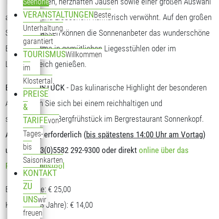
Tagesgerichten, herzhaften Jausen sowie einer großen Auswahl
Seehöhe
VERANSTALTUNGEN
Beste
an Kuchen und Eisbechern kulinarisch verwöhnt. Auf den großen
Unterhaltung
Sonnenterrassen können die Sonnenanbeter das wunderschöne
garantiert
Bergpanorama in gemütlichen Liegesstühlen oder im
TOURISMUS
Willkommen
Loungebereich genießen.
im
Klostertal
BERGFRÜHSTÜCK
- Das kulinarische Highlight der besonderen
PREISE
Art. Stärken Sie sich bei einem reichhaltigen und
&
schmackhaften Bergfrühstück im Bergrestaurant Sonnenkopf.
TARIFE
von
Tages-
Anmeldung erforderlich (
bis spätestens 14:00 Uhr am Vortag
)
bis
unter T: +43(0)5582 292-9300 oder direkt
online über das
Saisonkarten
Reservierungstool
KONTAKT
ZU
Erwachsene: € 25,00
UNS
wir
Kinder (5-13 Jahre): € 14,00
freuen