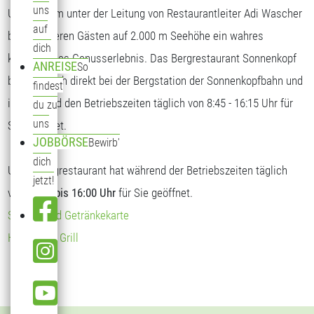
uns
Unser Team unter der Leitung von Restaurantleiter Adi Wascher
auf
bietet unseren Gästen auf 2.000 m Seehöhe ein wahres
dich
kulinarisches Genusserlebnis. Das Bergrestaurant Sonnenkopf
ANREISE
So
befindet sich direkt bei der Bergstation der Sonnenkopfbahn und
findest
ist während den Betriebszeiten täglich von 8:45 - 16:15 Uhr für
du zu
uns
Sie geöffnet.
JOBBÖRSE
Bewirb'
dich
Unser Bergrestaurant hat während der Betriebszeiten täglich
jetzt!
von
09:00 bis 16:00 Uhr
für Sie geöffnet.
Speise- und Getränkekarte
Hendl vom Grill