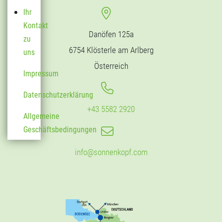
Ihr
Kontakt
Danöfen 125a
zu
6754 Klösterle am Arlberg
uns
Österreich
Impressum
Datenschutzerklärung
+43 5582 2920
Allgemeine
Geschäftsbedingungen
info@sonnenkopf.com