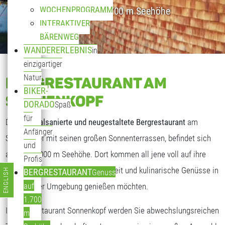
WOCHENPROGRAMM
Genuss auf 1.700 m Seehöhe
INTERAKTIVER
BÄRENWEG
WANDERERLEBNIS
in
einzigartiger
Natur
BERGRESTAURANT AM
BIKER-
SONNENKOPF
DORADO
Spaß
für
Das
generalsanierte und neugestaltete Bergrestaurant
am
Anfänger
Sonnenkopf mit seinen großen Sonnenterrassen, befindet sich
und
auf fast 2.000 m Seehöhe. Dort kommen all jene voll auf ihre
Profis
Kosten, die freundliche Gastlichkeit und kulinarische Genüsse in
ENGLISH
BERGRESTAURANT
Genuss
Sprache auswählen
traumhafter Umgebung genießen möchten.
auf
1.700
Im Bergrestaurant Sonnenkopf werden Sie abwechslungsreichen
m