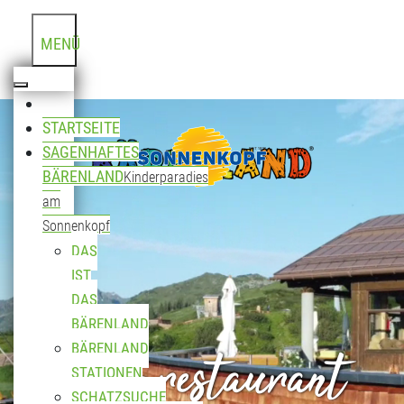
MENÜ
STARTSEITE
SAGENHAFTES
BÄRENLAND
Kinderparadies
am
Sonnenkopf
DAS
IST
DAS
BÄRENLAND
Bergrestaurant
BÄRENLAND
STATIONEN
SCHATZSUCHE