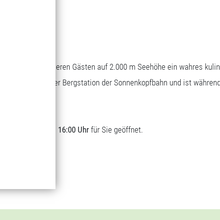
Bergrestaurant
Genuss auf 1.700 m Seehöhe
Wascher bietet unseren Gästen auf 2.000 m Seehöhe ein wahres kuli
sich direkt bei der Bergstation der Sonnenkopfbahn und ist währen
t.
lich von
09:00 bis 16:00 Uhr
für Sie geöffnet.