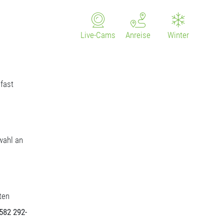
Live-Cams
Anreise
Winter
fast
wahl an
ten
5582 292-