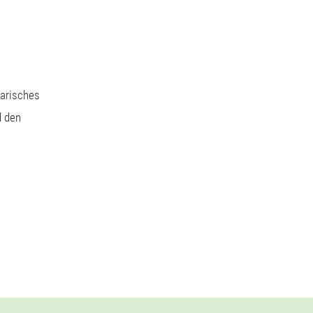
narisches
d den