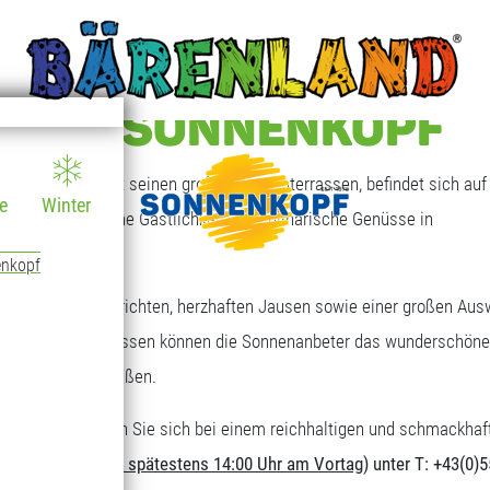
T AM SONNENKOPF
 Sonnenkopf mit seinen großen Sonnenterrassen, befindet sich auf 
e
Winter
en, die freundliche Gastlichkeit und kulinarische Genüsse in
enkopf
eichen Tagesgerichten, herzhaften Jausen sowie einer großen Aus
großen Sonnenterrassen können die Sonnenanbeter das wunderschöne
ungebereich genießen.
nderen Art. Stärken Sie sich bei einem reichhaltigen und schmackhaf
erforderlich (
bis spätestens 14:00 Uhr am Vortag
) unter T: +43(0)