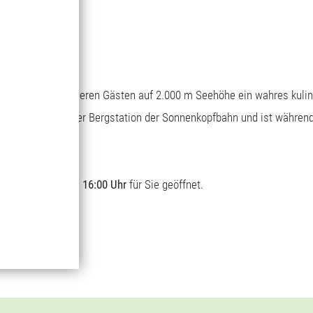
Bergrestaurant
Genuss auf 1.700 m Seehöhe
Wascher bietet unseren Gästen auf 2.000 m Seehöhe ein wahres kuli
sich direkt bei der Bergstation der Sonnenkopfbahn und ist währen
t.
lich von
09:00 bis 16:00 Uhr
für Sie geöffnet.