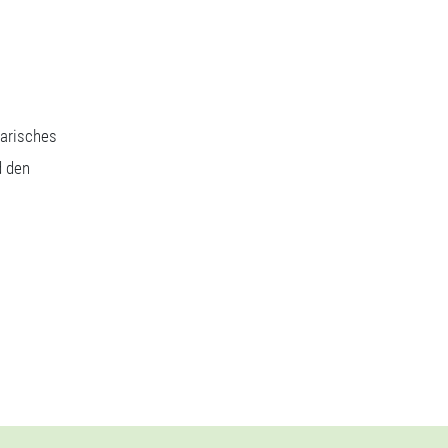
narisches
d den