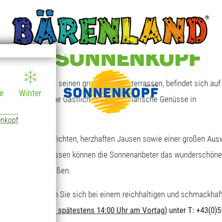
T AM SONNENKOPF
 Sonnenkopf mit seinen großen Sonnenterrassen, befindet sich auf 
e
Winter
en, die freundliche Gastlichkeit und kulinarische Genüsse in
enkopf
eichen Tagesgerichten, herzhaften Jausen sowie einer großen Aus
großen Sonnenterrassen können die Sonnenanbeter das wunderschöne
ungebereich genießen.
nderen Art. Stärken Sie sich bei einem reichhaltigen und schmackhaf
erforderlich (
bis spätestens 14:00 Uhr am Vortag
) unter T: +43(0)