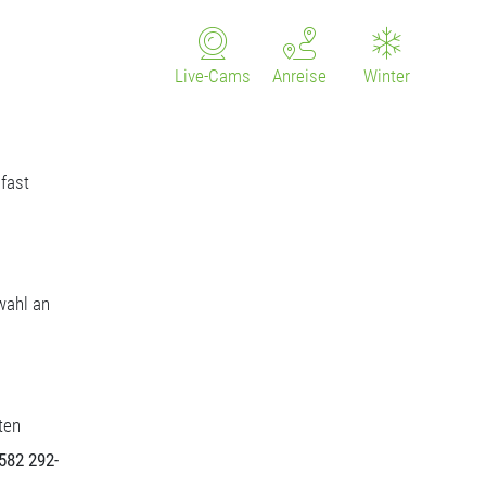
Live-Cams
Anreise
Winter
fast
wahl an
ten
5582 292-