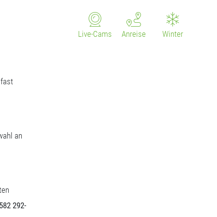
Live-Cams
Anreise
Winter
fast
wahl an
ten
5582 292-