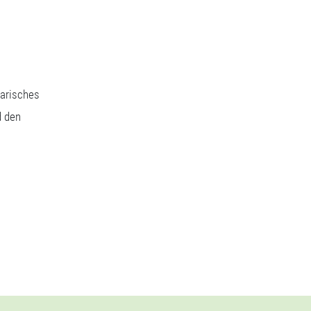
narisches
d den