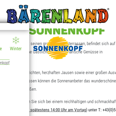
T AM SONNENKOPF
 Sonnenkopf mit seinen großen Sonnenterrassen, befindet sich auf 
e
Winter
en, die freundliche Gastlichkeit und kulinarische Genüsse in
enkopf
eichen Tagesgerichten, herzhaften Jausen sowie einer großen Aus
großen Sonnenterrassen können die Sonnenanbeter das wunderschöne
ungebereich genießen.
nderen Art. Stärken Sie sich bei einem reichhaltigen und schmackhaf
erforderlich (
bis spätestens 14:00 Uhr am Vortag
) unter T: +43(0)