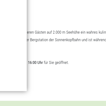
Bergrestaurant
Genuss auf 1.700 m Seehöhe
Wascher bietet unseren Gästen auf 2.000 m Seehöhe ein wahres kuli
sich direkt bei der Bergstation der Sonnenkopfbahn und ist währen
t.
lich von
09:00 bis 16:00 Uhr
für Sie geöffnet.