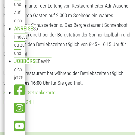
uns
Unser Team unter der Leitung von Restaurantleiter Adi Wascher
auf
bietet unseren Gästen auf 2.000 m Seehöhe ein wahres
dich
kulinarisches Genusserlebnis. Das Bergrestaurant Sonnenkopf
ANREISE
So
befindet sich direkt bei der Bergstation der Sonnenkopfbahn und
findest
ist während den Betriebszeiten täglich von 8:45 - 16:15 Uhr für
du zu
uns
Sie geöffnet.
JOBBÖRSE
Bewirb'
dich
Unser Bergrestaurant hat während der Betriebszeiten täglich
jetzt!
von
09:00 bis 16:00 Uhr
für Sie geöffnet.
Speise- und Getränkekarte
Hendl vom Grill