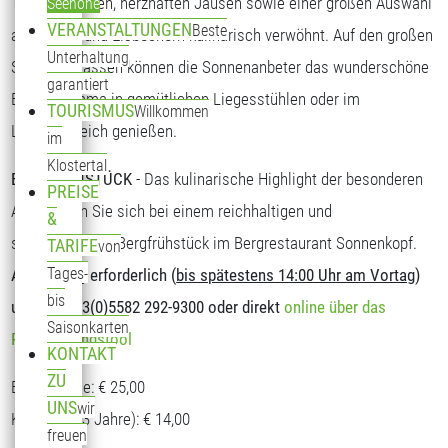
Tagesgerichten, herzhaften Jausen sowie einer großen Auswahl
Seehöhe
VERANSTALTUNGEN
Beste
an Kuchen und Eisbechern kulinarisch verwöhnt. Auf den großen
Unterhaltung
Sonnenterrassen können die Sonnenanbeter das wunderschöne
garantiert
Bergpanorama in gemütlichen Liegesstühlen oder im
TOURISMUS
Willkommen
Loungebereich genießen.
im
Klostertal
BERGFRÜHSTÜCK
- Das kulinarische Highlight der besonderen
PREISE
Art. Stärken Sie sich bei einem reichhaltigen und
&
schmackhaften Bergfrühstück im Bergrestaurant Sonnenkopf.
TARIFE
von
Tages-
Anmeldung erforderlich (
bis spätestens 14:00 Uhr am Vortag
)
bis
unter T: +43(0)5582 292-9300 oder direkt
online über das
Saisonkarten
Reservierungstool
KONTAKT
ZU
Erwachsene: € 25,00
UNS
wir
Kinder (5-13 Jahre): € 14,00
freuen