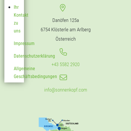
Ihr
Kontakt
Danöfen 125a
zu
6754 Klösterle am Arlberg
uns
Österreich
Impressum
Datenschutzerklärung
+43 5582 2920
Allgemeine
Geschäftsbedingungen
info@sonnenkopf.com