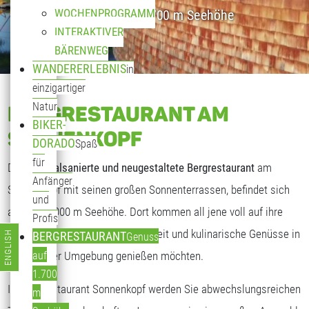
WOCHENPROGRAMM
Genuss auf 1.700 m Seehöhe
INTERAKTIVER
BÄRENWEG
WANDERERLEBNIS
in
einzigartiger
Natur
BERGRESTAURANT AM
BIKER-
SONNENKOPF
DORADO
Spaß
für
Das
generalsanierte und neugestaltete Bergrestaurant
am
Anfänger
Sonnenkopf mit seinen großen Sonnenterrassen, befindet sich
und
auf fast 2.000 m Seehöhe. Dort kommen all jene voll auf ihre
Profis
Kosten, die freundliche Gastlichkeit und kulinarische Genüsse in
ENGLISH
BERGRESTAURANT
Genuss
Sprache auswählen
traumhafter Umgebung genießen möchten.
auf
1.700
Im Bergrestaurant Sonnenkopf werden Sie abwechslungsreichen
m