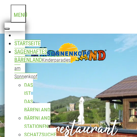
MENÜ
STARTSEITE
SAGENHAFTES
BÄRENLAND
Kinderparadies
am
Sonnenkopf
DAS
IST
DAS
BÄRENLAND
Bergrestaurant
BÄRENLAND
STATIONEN
SCHATZSUCHE