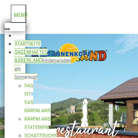
MENÜ
STARTSEITE
SAGENHAFTES
BÄRENLAND
Kinderparadies
am
Sonnenkopf
DAS
IST
DAS
BÄRENLAND
Bergrestaurant
BÄRENLAND
STATIONEN
SCHATZSUCHE