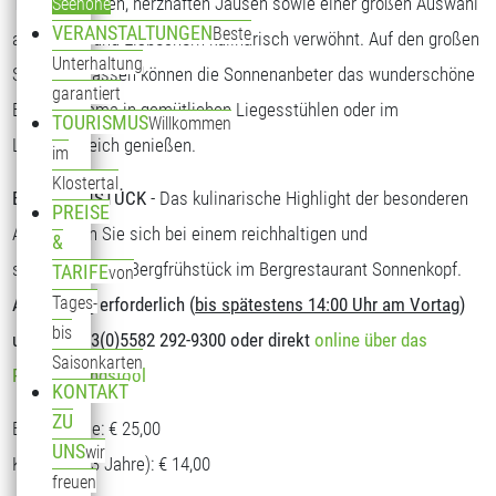
Tagesgerichten, herzhaften Jausen sowie einer großen Auswahl
Seehöhe
VERANSTALTUNGEN
Beste
an Kuchen und Eisbechern kulinarisch verwöhnt. Auf den großen
Unterhaltung
Sonnenterrassen können die Sonnenanbeter das wunderschöne
garantiert
Bergpanorama in gemütlichen Liegesstühlen oder im
TOURISMUS
Willkommen
Loungebereich genießen.
im
Klostertal
BERGFRÜHSTÜCK
- Das kulinarische Highlight der besonderen
PREISE
Art. Stärken Sie sich bei einem reichhaltigen und
&
schmackhaften Bergfrühstück im Bergrestaurant Sonnenkopf.
TARIFE
von
Tages-
Anmeldung erforderlich (
bis spätestens 14:00 Uhr am Vortag
)
bis
unter T: +43(0)5582 292-9300 oder direkt
online über das
Saisonkarten
Reservierungstool
KONTAKT
ZU
Erwachsene: € 25,00
UNS
wir
Kinder (5-13 Jahre): € 14,00
freuen