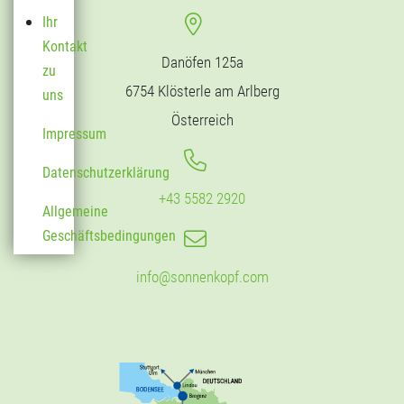
Ihr
Kontakt
Danöfen 125a
zu
6754 Klösterle am Arlberg
uns
Österreich
Impressum
Datenschutzerklärung
+43 5582 2920
Allgemeine
Geschäftsbedingungen
info@sonnenkopf.com