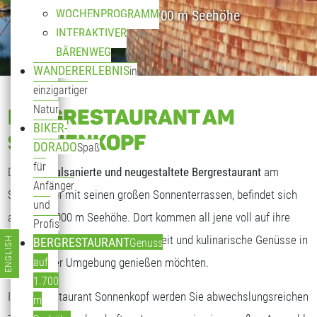
WOCHENPROGRAMM
Genuss auf 1.700 m Seehöhe
INTERAKTIVER
BÄRENWEG
WANDERERLEBNIS
in
einzigartiger
Natur
BERGRESTAURANT AM
BIKER-
SONNENKOPF
DORADO
Spaß
für
Das
generalsanierte und neugestaltete Bergrestaurant
am
Anfänger
Sonnenkopf mit seinen großen Sonnenterrassen, befindet sich
und
auf fast 2.000 m Seehöhe. Dort kommen all jene voll auf ihre
Profis
Kosten, die freundliche Gastlichkeit und kulinarische Genüsse in
ENGLISH
BERGRESTAURANT
Genuss
Sprache auswählen
traumhafter Umgebung genießen möchten.
auf
1.700
Im Bergrestaurant Sonnenkopf werden Sie abwechslungsreichen
m