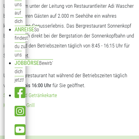
uns
Unser Team unter der Leitung von Restaurantleiter Adi Wascher
auf
bietet unseren Gästen auf 2.000 m Seehöhe ein wahres
dich
kulinarisches Genusserlebnis. Das Bergrestaurant Sonnenkopf
ANREISE
So
befindet sich direkt bei der Bergstation der Sonnenkopfbahn und
findest
ist während den Betriebszeiten täglich von 8:45 - 16:15 Uhr für
du zu
uns
Sie geöffnet.
JOBBÖRSE
Bewirb'
dich
Unser Bergrestaurant hat während der Betriebszeiten täglich
jetzt!
von
09:00 bis 16:00 Uhr
für Sie geöffnet.
Speise- und Getränkekarte
Hendl vom Grill