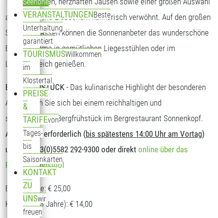
Tagesgerichten, herzhaften Jausen sowie einer großen Auswahl
Seehöhe
VERANSTALTUNGEN
Beste
an Kuchen und Eisbechern kulinarisch verwöhnt. Auf den großen
Unterhaltung
Sonnenterrassen können die Sonnenanbeter das wunderschöne
garantiert
Bergpanorama in gemütlichen Liegesstühlen oder im
TOURISMUS
Willkommen
Loungebereich genießen.
im
Klostertal
BERGFRÜHSTÜCK
- Das kulinarische Highlight der besonderen
PREISE
Art. Stärken Sie sich bei einem reichhaltigen und
&
schmackhaften Bergfrühstück im Bergrestaurant Sonnenkopf.
TARIFE
von
Tages-
Anmeldung erforderlich (
bis spätestens 14:00 Uhr am Vortag
)
bis
unter T: +43(0)5582 292-9300 oder direkt
online über das
Saisonkarten
Reservierungstool
KONTAKT
ZU
Erwachsene: € 25,00
UNS
wir
Kinder (5-13 Jahre): € 14,00
freuen