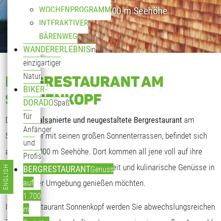
WOCHENPROGRAMM
Genuss auf 1.700 m Seehöhe
INTERAKTIVER
BÄRENWEG
WANDERERLEBNIS
in
einzigartiger
Natur
BERGRESTAURANT AM
BIKER-
SONNENKOPF
DORADO
Spaß
für
Das
generalsanierte und neugestaltete Bergrestaurant
am
Anfänger
Sonnenkopf mit seinen großen Sonnenterrassen, befindet sich
und
auf fast 2.000 m Seehöhe. Dort kommen all jene voll auf ihre
Profis
Kosten, die freundliche Gastlichkeit und kulinarische Genüsse in
ENGLISH
BERGRESTAURANT
Genuss
Sprache auswählen
traumhafter Umgebung genießen möchten.
auf
1.700
Im Bergrestaurant Sonnenkopf werden Sie abwechslungsreichen
m