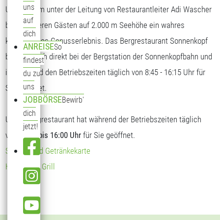
uns
Unser Team unter der Leitung von Restaurantleiter Adi Wascher
auf
bietet unseren Gästen auf 2.000 m Seehöhe ein wahres
dich
kulinarisches Genusserlebnis. Das Bergrestaurant Sonnenkopf
ANREISE
So
befindet sich direkt bei der Bergstation der Sonnenkopfbahn und
findest
ist während den Betriebszeiten täglich von 8:45 - 16:15 Uhr für
du zu
uns
Sie geöffnet.
JOBBÖRSE
Bewirb'
dich
Unser Bergrestaurant hat während der Betriebszeiten täglich
jetzt!
von
09:00 bis 16:00 Uhr
für Sie geöffnet.
Speise- und Getränkekarte
Hendl vom Grill