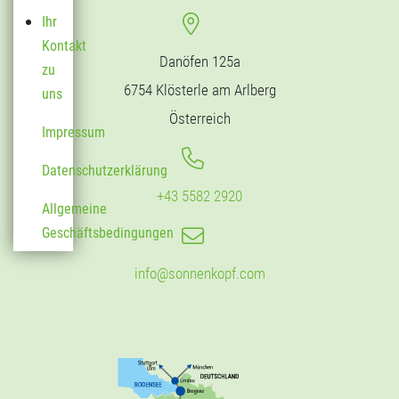
Ihr
Kontakt
Danöfen 125a
zu
6754 Klösterle am Arlberg
uns
Österreich
Impressum
Datenschutzerklärung
+43 5582 2920
Allgemeine
Geschäftsbedingungen
info@sonnenkopf.com