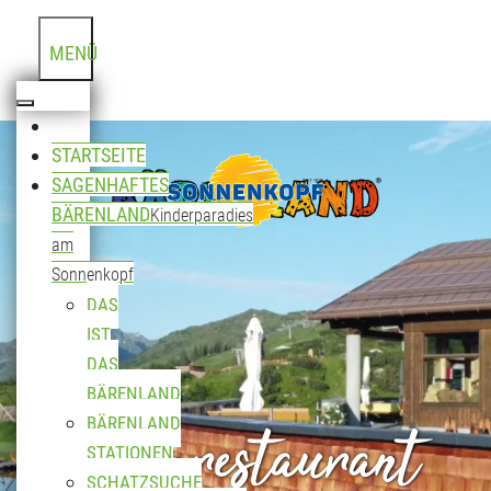
MENÜ
STARTSEITE
SAGENHAFTES
BÄRENLAND
Kinderparadies
am
Sonnenkopf
DAS
IST
DAS
BÄRENLAND
Bergrestaurant
BÄRENLAND
STATIONEN
SCHATZSUCHE