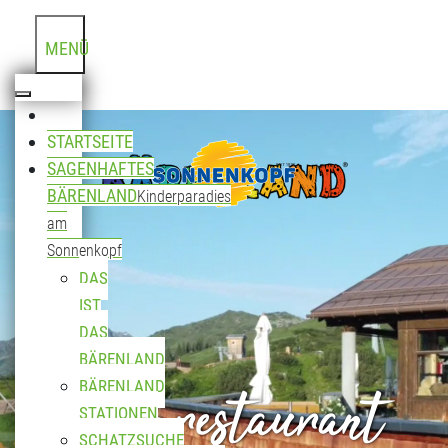
MENÜ
STARTSEITE
SAGENHAFTES
BÄRENLAND
Kinderparadies
am
Sonnenkopf
DAS
IST
DAS
BÄRENLAND
Bergrestaurant
BÄRENLAND
STATIONEN
SCHATZSUCHE