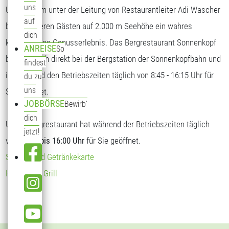
uns
Unser Team unter der Leitung von Restaurantleiter Adi Wascher
auf
bietet unseren Gästen auf 2.000 m Seehöhe ein wahres
dich
kulinarisches Genusserlebnis. Das Bergrestaurant Sonnenkopf
ANREISE
So
befindet sich direkt bei der Bergstation der Sonnenkopfbahn und
findest
ist während den Betriebszeiten täglich von 8:45 - 16:15 Uhr für
du zu
uns
Sie geöffnet.
JOBBÖRSE
Bewirb'
dich
Unser Bergrestaurant hat während der Betriebszeiten täglich
jetzt!
von
09:00 bis 16:00 Uhr
für Sie geöffnet.
Speise- und Getränkekarte
Hendl vom Grill