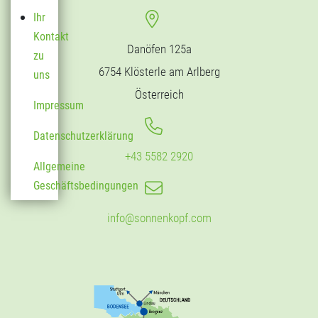
Ihr
Kontakt
Danöfen 125a
zu
6754 Klösterle am Arlberg
uns
Österreich
Impressum
Datenschutzerklärung
+43 5582 2920
Allgemeine
Geschäftsbedingungen
info@sonnenkopf.com