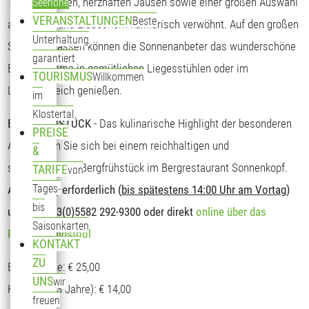
Tagesgerichten, herzhaften Jausen sowie einer großen Auswahl
Seehöhe
VERANSTALTUNGEN
Beste
an Kuchen und Eisbechern kulinarisch verwöhnt. Auf den großen
Unterhaltung
Sonnenterrassen können die Sonnenanbeter das wunderschöne
garantiert
Bergpanorama in gemütlichen Liegesstühlen oder im
TOURISMUS
Willkommen
Loungebereich genießen.
im
Klostertal
BERGFRÜHSTÜCK
- Das kulinarische Highlight der besonderen
PREISE
Art. Stärken Sie sich bei einem reichhaltigen und
&
schmackhaften Bergfrühstück im Bergrestaurant Sonnenkopf.
TARIFE
von
Tages-
Anmeldung erforderlich (
bis spätestens 14:00 Uhr am Vortag
)
bis
unter T: +43(0)5582 292-9300 oder direkt
online über das
Saisonkarten
Reservierungstool
KONTAKT
ZU
Erwachsene: € 25,00
UNS
wir
Kinder (5-13 Jahre): € 14,00
freuen