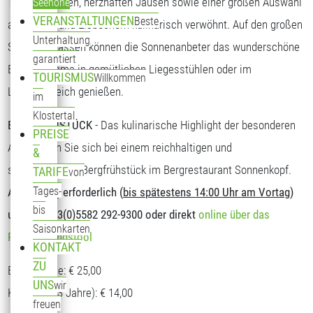
Tagesgerichten, herzhaften Jausen sowie einer großen Auswahl
Seehöhe
VERANSTALTUNGEN
Beste
an Kuchen und Eisbechern kulinarisch verwöhnt. Auf den großen
Unterhaltung
Sonnenterrassen können die Sonnenanbeter das wunderschöne
garantiert
Bergpanorama in gemütlichen Liegesstühlen oder im
TOURISMUS
Willkommen
Loungebereich genießen.
im
Klostertal
BERGFRÜHSTÜCK
- Das kulinarische Highlight der besonderen
PREISE
Art. Stärken Sie sich bei einem reichhaltigen und
&
schmackhaften Bergfrühstück im Bergrestaurant Sonnenkopf.
TARIFE
von
Tages-
Anmeldung erforderlich (
bis spätestens 14:00 Uhr am Vortag
)
bis
unter T: +43(0)5582 292-9300 oder direkt
online über das
Saisonkarten
Reservierungstool
KONTAKT
ZU
Erwachsene: € 25,00
UNS
wir
Kinder (5-13 Jahre): € 14,00
freuen