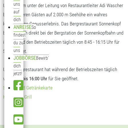
uns
Unser Team unter der Leitung von Restaurantleiter Adi Wascher
auf
bietet unseren Gästen auf 2.000 m Seehöhe ein wahres
dich
kulinarisches Genusserlebnis. Das Bergrestaurant Sonnenkopf
ANREISE
So
befindet sich direkt bei der Bergstation der Sonnenkopfbahn und
findest
ist während den Betriebszeiten täglich von 8:45 - 16:15 Uhr für
du zu
uns
Sie geöffnet.
JOBBÖRSE
Bewirb'
dich
Unser Bergrestaurant hat während der Betriebszeiten täglich
jetzt!
von
09:00 bis 16:00 Uhr
für Sie geöffnet.
Speise- und Getränkekarte
Hendl vom Grill