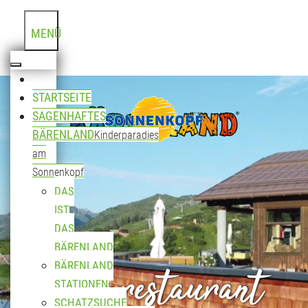
MENÜ
STARTSEITE
SAGENHAFTES
BÄRENLAND
Kinderparadies
am
Sonnenkopf
DAS
IST
DAS
BÄRENLAND
Bergrestaurant
BÄRENLAND
STATIONEN
SCHATZSUCHE