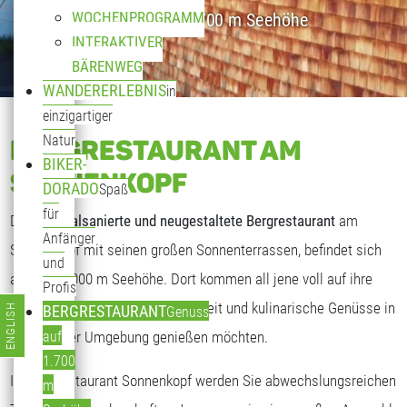
WOCHENPROGRAMM
Genuss auf 1.700 m Seehöhe
INTERAKTIVER
BÄRENWEG
WANDERERLEBNIS
in
einzigartiger
Natur
BERGRESTAURANT AM
BIKER-
SONNENKOPF
DORADO
Spaß
für
Das
generalsanierte und neugestaltete Bergrestaurant
am
Anfänger
Sonnenkopf mit seinen großen Sonnenterrassen, befindet sich
und
auf fast 2.000 m Seehöhe. Dort kommen all jene voll auf ihre
Profis
Kosten, die freundliche Gastlichkeit und kulinarische Genüsse in
ENGLISH
BERGRESTAURANT
Genuss
Sprache auswählen
traumhafter Umgebung genießen möchten.
auf
1.700
Im Bergrestaurant Sonnenkopf werden Sie abwechslungsreichen
m