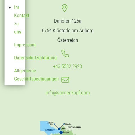
Ihr
Kontakt
Danöfen 125a
zu
6754 Klösterle am Arlberg
uns
Österreich
Impressum
Datenschutzerklärung
+43 5582 2920
Allgemeine
Geschäftsbedingungen
info@sonnenkopf.com