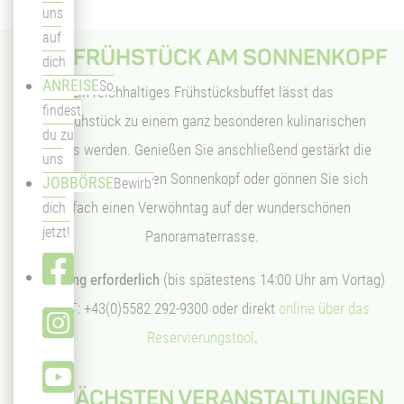
uns
auf
BERGFRÜHSTÜCK AM SONNENKOPF
dich
ANREISE
So
Ein reichhaltiges Frühstücksbuffet lässt das
findest
Bergfrühstück zu einem ganz besonderen kulinarischen
du zu
Erlebnis werden. Genießen Sie anschließend gestärkt die
uns
Bergwelt rund um den Sonnenkopf oder gönnen Sie sich
JOBBÖRSE
Bewirb'
einfach einen Verwöhntag auf der wunderschönen
dich
jetzt!
Panoramaterrasse.
Anmeldung erforderlich
(bis spätestens 14:00 Uhr am Vortag)
unter T: +43(0)5582 292-9300 oder direkt
online über das
Reservierungstool
.
DIE NÄCHSTEN VERANSTALTUNGEN