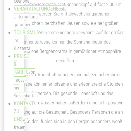
Seehöhe
Im Panorama-Bergrestaurant Sonnenkopf auf fast 2.000 m
VERANSTALTUNGEN
Beste
Seehöhe werden Sie mit abwechslungsreichen
Unterhaltung
Tagesgerichten, herzhaften Jausen sowie einer großen
garantiert
TOURISMUS
Auswahl an Kuchen und Eisbechern verwöhnt. Auf der großen
Willkommen
im
Sonnenterrasse können die Sonnenanbeter das
Klostertal
wunderschöne Bergpanorama in gemütlicher Atmosphäre
PREISE
genießen.
&
TARIFE
von
Inmitten einer traumhaft schönen und nahezu unberührten
Tages-
Naturkulisse können erholsame und erlebnisreiche Stunden
bis
verbracht werden. Die gesunde Höhenluft und das
Saisonkarten
kristallklare Bergwasser haben außerdem eine sehr positive
KONTAKT
ZU
Auswirkung auf die Gesundheit. Besonders Personen die an
UNS
wir
Allergien leiden, fühlen sich in den Bergen besonders wohl!
freuen