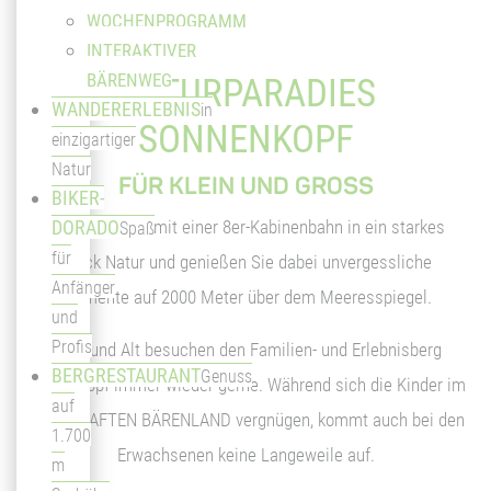
WOCHENPROGRAMM
INTERAKTIVER
BÄRENWEG
NATURPARADIES
WANDERERLEBNIS
in
SONNENKOPF
einzigartiger
Natur
FÜR KLEIN UND GROSS
BIKER-
Schweben Sie mit einer 8er-Kabinenbahn in ein starkes
DORADO
Spaß
für
Stück Natur und genießen Sie dabei unvergessliche
Anfänger
Momente auf 2000 Meter über dem Meeresspiegel.
und
Profis
Jung und Alt besuchen den Familien- und Erlebnisberg
BERGRESTAURANT
Genuss
Sonnenkopf immer wieder gerne. Während sich die Kinder im
auf
SAGENHAFTEN BÄRENLAND vergnügen, kommt auch bei den
1.700
Erwachsenen keine Langeweile auf.
m