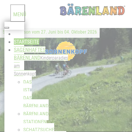
MENÜ
Sommersaison vom 27. Juni bis 04. Oktober 2026
STARTSEITE
SAGENHAFTES
BÄRENLAND
Kinderparadies
am
Sonnenkopf
DAS
IST
DAS
BÄRENLAND
BÄRENLAND
STATIONEN
SCHATZSUCHE