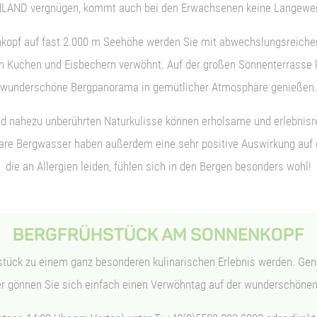
LAND vergnügen, kommt auch bei den Erwachsenen keine Langeweil
kopf auf fast 2.000 m Seehöhe werden Sie mit abwechslungsreichen
n Kuchen und Eisbechern verwöhnt. Auf der großen Sonnenterrasse
wunderschöne Bergpanorama in gemütlicher Atmosphäre genießen.
nd nahezu unberührten Naturkulisse können erholsame und erlebnisr
klare Bergwasser haben außerdem eine sehr positive Auswirkung auf
die an Allergien leiden, fühlen sich in den Bergen besonders wohl!
BERGFRÜHSTÜCK AM SONNENKOPF
hstück zu einem ganz besonderen kulinarischen Erlebnis werden. Ge
r gönnen Sie sich einfach einen Verwöhntag auf der wunderschöne