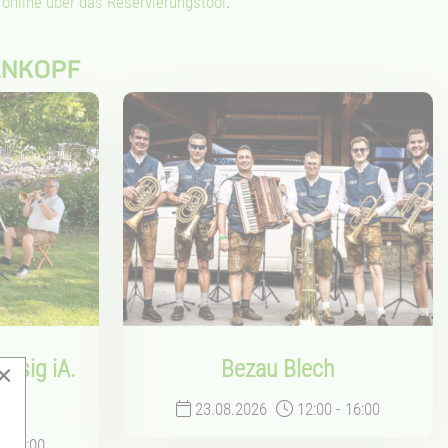
t
online über das Reservierungstool
.
ENKOPF
usig iA.
Bezau Blech
×
sse
23.08.2026
12:00
-
16:00
-
16:00