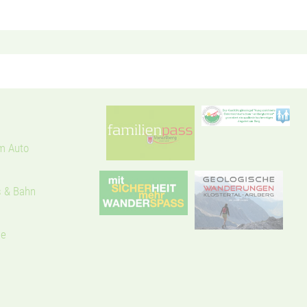
m Auto
s & Bahn
le