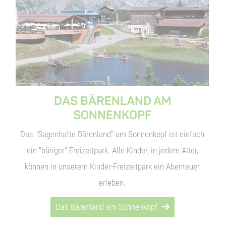
nd genießen
DAS BÄRENLAND AM
SONNENKOPF
Das "Sagenhafte Bärenland" am Sonnenkopf ist einfach
nd Genuss
ein "bäriger" Freizeitpark. Alle Kinder, in jedem Alter,
können in unserem Kinder-Freizeitpark ein Abenteuer
erleben.
Das Bärenland am Sonnenkopf