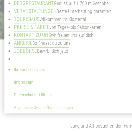
BERGRESTAURANT
Genuss auf 1.700 m Seehöhe
VERANSTALTUNGEN
Beste Unterhaltung garantiert
TOURISMUS
Willkommen im Klostertal
PREISE & TARIFE
von Tages- bis Saisonkarten
KONTAKT ZU UNS
wir freuen uns auf dich
ANREISE
So findest du zu uns
JOBBÖRSE
Bewirb' dich jetzt!
Ihr Kontakt zu uns
NAT
Impressum
Datenschutzerklärung
Schweben Sie mit einer 8er-Kabine
Allgemeine Geschäftsbedingungen
Jung und Alt besuchen den Fam