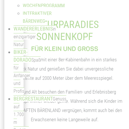
WOCHENPROGRAMM
INTERAKTIVER
BÄRENWEG
NATURPARADIES
WANDERERLEBNIS
in
SONNENKOPF
einzigartiger
Natur
FÜR KLEIN UND GROSS
BIKER-
Schweben Sie mit einer 8er-Kabinenbahn in ein starkes
DORADO
Spaß
für
Stück Natur und genießen Sie dabei unvergessliche
Anfänger
Momente auf 2000 Meter über dem Meeresspiegel.
und
Profis
Jung und Alt besuchen den Familien- und Erlebnisberg
BERGRESTAURANT
Genuss
Sonnenkopf immer wieder gerne. Während sich die Kinder im
auf
SAGENHAFTEN BÄRENLAND vergnügen, kommt auch bei den
1.700
Erwachsenen keine Langeweile auf.
m