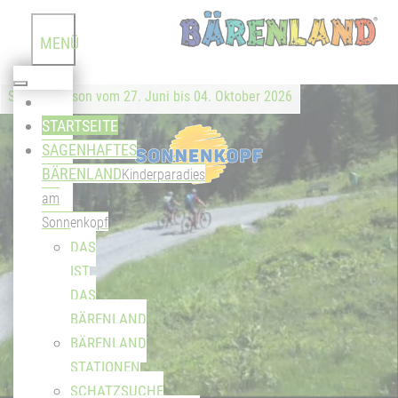
MENÜ
Sommersaison vom 27. Juni bis 04. Oktober 2026
STARTSEITE
SAGENHAFTES
BÄRENLAND
Kinderparadies
am
Sonnenkopf
DAS
IST
DAS
BÄRENLAND
BÄRENLAND
STATIONEN
SCHATZSUCHE