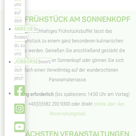
uns
auf
BERGFRÜHSTÜCK AM SONNENKOPF
dich
ANREISE
So
Ein reichhaltiges Frühstücksbuffet lässt das
findest
Bergfrühstück zu einem ganz besonderen kulinarischen
du zu
Erlebnis werden. Genießen Sie anschließend gestärkt die
uns
Bergwelt rund um den Sonnenkopf oder gönnen Sie sich
JOBBÖRSE
Bewirb'
einfach einen Verwöhntag auf der wunderschönen
dich
jetzt!
Panoramaterrasse.
Anmeldung erforderlich
(bis spätestens 14:00 Uhr am Vortag)
unter T: +43(0)5582 292-9300 oder direkt
online über das
Reservierungstool
.
DIE NÄCHSTEN VERANSTALTUNGEN