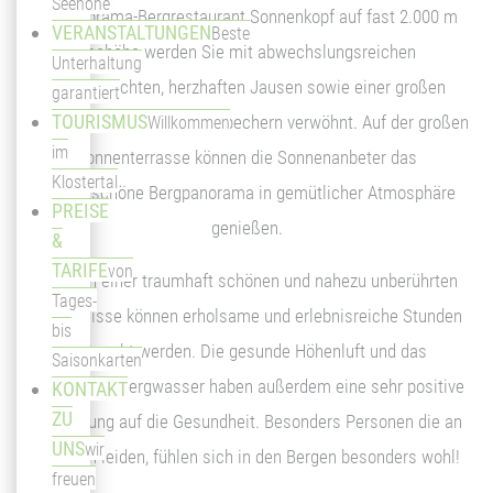
Seehöhe
Im Panorama-Bergrestaurant Sonnenkopf auf fast 2.000 m
VERANSTALTUNGEN
Beste
Seehöhe werden Sie mit abwechslungsreichen
Unterhaltung
Tagesgerichten, herzhaften Jausen sowie einer großen
garantiert
TOURISMUS
Auswahl an Kuchen und Eisbechern verwöhnt. Auf der großen
Willkommen
im
Sonnenterrasse können die Sonnenanbeter das
Klostertal
wunderschöne Bergpanorama in gemütlicher Atmosphäre
PREISE
genießen.
&
TARIFE
von
Inmitten einer traumhaft schönen und nahezu unberührten
Tages-
Naturkulisse können erholsame und erlebnisreiche Stunden
bis
verbracht werden. Die gesunde Höhenluft und das
Saisonkarten
kristallklare Bergwasser haben außerdem eine sehr positive
KONTAKT
ZU
Auswirkung auf die Gesundheit. Besonders Personen die an
UNS
wir
Allergien leiden, fühlen sich in den Bergen besonders wohl!
freuen